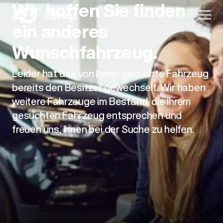
Wir hoffen Sie finden
ein anderes
Wunschfahrzeug.
Leider hat das von Ihnen gesuchte Fahrzeug
Aktion
bereits den Besitzer gewechselt. Wir haben
weitere Fahrzeuge im Bestand, die Ihrem
gesuchten Fahrzeug entsprechen und
freuen uns, Ihnen bei der Suche zu helfen.
Unternehmen
Standorte
Karriere
News