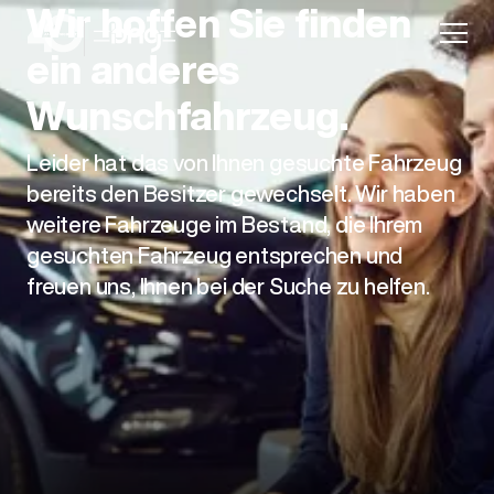
Wir hoffen Sie finden
ein anderes
Wunschfahrzeug.
Leider hat das von Ihnen gesuchte Fahrzeug
Aktion
bereits den Besitzer gewechselt. Wir haben
weitere Fahrzeuge im Bestand, die Ihrem
gesuchten Fahrzeug entsprechen und
freuen uns, Ihnen bei der Suche zu helfen.
Unternehmen
Standorte
Karriere
News