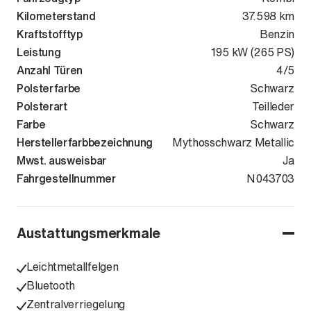
Kilometerstand
37.598 km
Kraftstofftyp
Benzin
Leistung
195 kW (265 PS)
Anzahl Türen
4/5
Polsterfarbe
Schwarz
Polsterart
Teilleder
Farbe
Schwarz
Herstellerfarbbezeichnung
Mythosschwarz Metallic
Mwst. ausweisbar
Ja
Fahrgestellnummer
WAUZZZF2XP
N043703
Austattungsmerkmale
Leichtmetallfelgen
Bluetooth
Zentralverriegelung