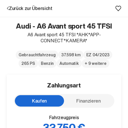
Zurück zur Übersicht
Audi - A6 Avant sport 45 TFSI
A6 Avant sport 45 TFSI *AHK*APP-
CONNECT*KAMERA*
Aktion
Gebrauchtfahrzeug
37.598 km
EZ 04/2023
265 PS
Benzin
Automatik
+ 9 weitere
Zahlungsart
Kaufen
Finanzieren
Unternehmen
Standorte
Karriere
Fahrzeugpreis
32.750 €
News