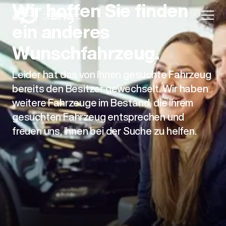
Wir hoffen Sie finden
ein anderes
Wunschfahrzeug.
Leider hat das von Ihnen gesuchte Fahrzeug
Aktion
bereits den Besitzer gewechselt. Wir haben
weitere Fahrzeuge im Bestand, die Ihrem
gesuchten Fahrzeug entsprechen und
freuen uns, Ihnen bei der Suche zu helfen.
Unternehmen
Standorte
Karriere
News