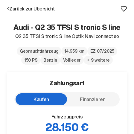
Zurück zur Übersicht
Audi - Q2 35 TFSI S tronic S line
Q2 35 TFSI S tronic S line Optik Navi connect so
Aktion
Gebrauchtfahrzeug
14.959 km
EZ 07/2025
150 PS
Benzin
Vollleder
+ 9 weitere
Zahlungsart
Kaufen
Finanzieren
Unternehmen
Standorte
Fahrzeugpreis
Karriere
28.150 €
News