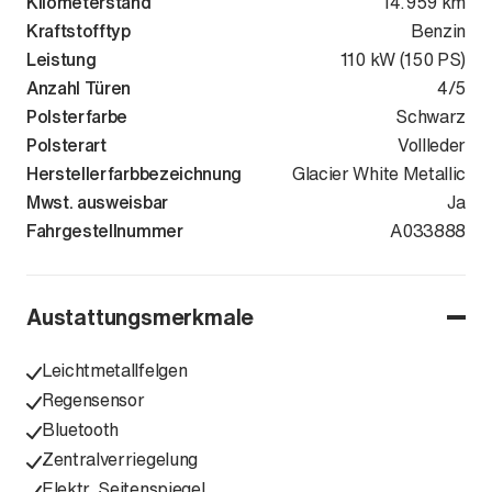
Kilometerstand
14.959 km
Kraftstofftyp
Benzin
Leistung
110 kW (150 PS)
Anzahl Türen
4/5
Polsterfarbe
Schwarz
Polsterart
Vollleder
Herstellerfarbbezeichnung
Glacier White Metallic
Mwst. ausweisbar
Ja
Fahrgestellnummer
WAUZZZGA1S
A033888
Austattungsmerkmale
Leichtmetallfelgen
Regensensor
Bluetooth
Zentralverriegelung
Elektr. Seitenspiegel