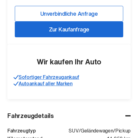
Unverbindliche Anfrage
Zur Kaufanfrage
Wir kaufen Ihr Auto
Der ID. Polo Day
Sofortiger Fahrzeugankauf
Am 5. September
Autoankauf aller Marken
Fahrzeugdetails
Fahrzeugtyp
SUV/Geländewagen/Pickup