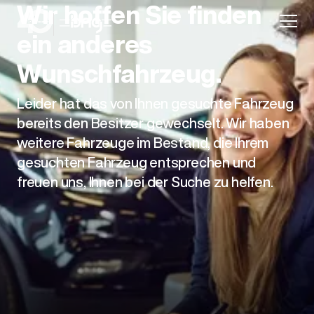
Wir hoffen Sie finden
ein anderes
Wunschfahrzeug.
Leider hat das von Ihnen gesuchte Fahrzeug
Aktion
bereits den Besitzer gewechselt. Wir haben
weitere Fahrzeuge im Bestand, die Ihrem
gesuchten Fahrzeug entsprechen und
freuen uns, Ihnen bei der Suche zu helfen.
Unternehmen
Standorte
Karriere
News