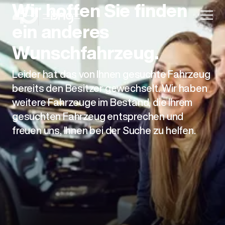
Wir hoffen Sie finden
ein anderes
Wunschfahrzeug.
Leider hat das von Ihnen gesuchte Fahrzeug
Aktion
bereits den Besitzer gewechselt. Wir haben
weitere Fahrzeuge im Bestand, die Ihrem
gesuchten Fahrzeug entsprechen und
freuen uns, Ihnen bei der Suche zu helfen.
Unternehmen
Standorte
Karriere
News