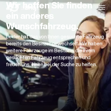
Wir hoffen Sie finden
ein anderes
Wunschfahrzeug.
Leider hat das von Ihnen gesuchte Fahrzeug
Aktion
bereits den Besitzer gewechselt. Wir haben
weitere Fahrzeuge im Bestand, die Ihrem
gesuchten Fahrzeug entsprechen und
freuen uns, Ihnen bei der Suche zu helfen.
Unternehmen
Standorte
Karriere
News