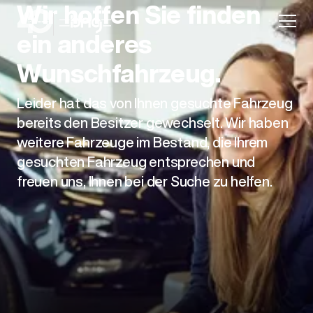
Wir hoffen Sie finden
ein anderes
Wunschfahrzeug.
Leider hat das von Ihnen gesuchte Fahrzeug
Aktion
bereits den Besitzer gewechselt. Wir haben
weitere Fahrzeuge im Bestand, die Ihrem
gesuchten Fahrzeug entsprechen und
freuen uns, Ihnen bei der Suche zu helfen.
Unternehmen
Standorte
Karriere
News