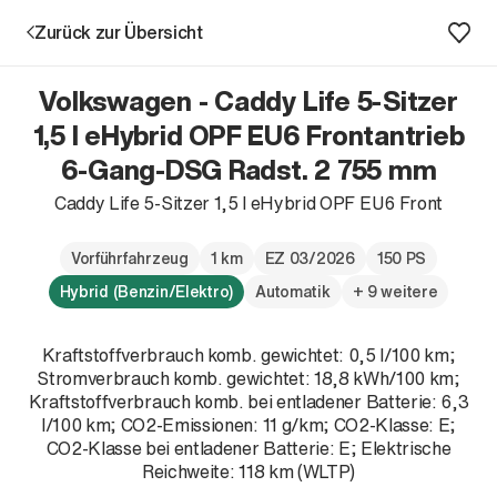
Zurück zur Übersicht
Volkswagen - Caddy Life 5-Sitzer
1,5 l eHybrid OPF EU6 Frontantrieb
6-Gang-DSG Radst. 2 755 mm
Aktion
Caddy Life 5-Sitzer 1,5 l eHybrid OPF EU6 Front
Vorführfahrzeug
1 km
EZ 03/2026
150 PS
Hybrid (Benzin/Elektro)
Automatik
+ 9 weitere
Kraftstoffverbrauch komb. gewichtet: 0,5 l/100 km;
Stromverbrauch komb. gewichtet: 18,8 kWh/100 km;
Unternehmen
Kraftstoffverbrauch komb. bei entladener Batterie: 6,3
Standorte
l/100 km; CO2-Emissionen: 11 g/km; CO2-Klasse: E;
CO2-Klasse bei entladener Batterie: E; Elektrische
Karriere
Reichweite: 118 km (WLTP)
News