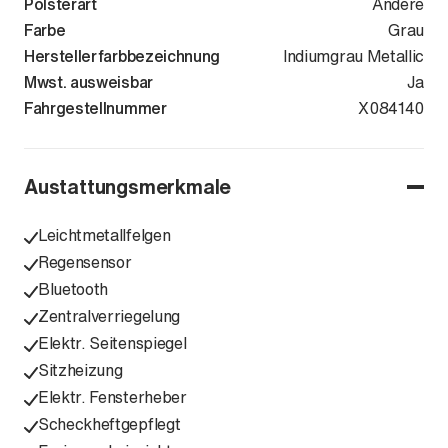
Polsterart
Andere
Farbe
Grau
Herstellerfarbbezeichnung
Indiumgrau Metallic
Mwst. ausweisbar
Ja
Fahrgestellnummer
WV2ZZZSK0S
X084140
Austattungsmerkmale
Leichtmetallfelgen
Regensensor
Bluetooth
Zentralverriegelung
Elektr. Seitenspiegel
Sitzheizung
Elektr. Fensterheber
Scheckheftgepflegt