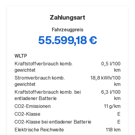
Zahlungsart
Fahrzeugpreis
55.599,18 €
WLTP
Kraftstoffverbrauch komb.
0,5 l/100
Der ID. Polo Day
gewichtet
km
Am 5. September
Stromverbrauch komb.
18,8 kWh/100
gewichtet
km
Kraftstoffverbrauch komb. bei
6,3 l/100
entladener Batterie
km
CO2-Emissionen
11 g/km
CO2-Klasse
E
CO2-Klasse bei entladener Batterie
E
Elektrische Reichweite
118 km