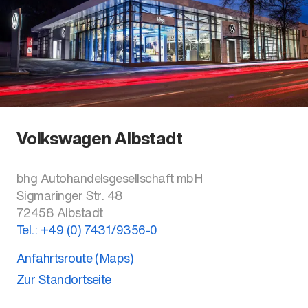
Volkswagen Albstadt
bhg Autohandelsgesellschaft mbH
Sigmaringer Str. 48
72458
Albstadt
Tel.:
+49 (0) 7431/9356-0
Anfahrtsroute (Maps)
Zur Standortseite