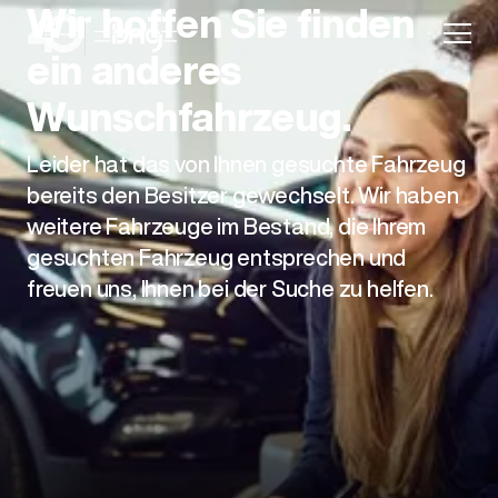
Wir hoffen Sie finden
ein anderes
Wunschfahrzeug.
Leider hat das von Ihnen gesuchte Fahrzeug
Aktion
bereits den Besitzer gewechselt. Wir haben
weitere Fahrzeuge im Bestand, die Ihrem
gesuchten Fahrzeug entsprechen und
freuen uns, Ihnen bei der Suche zu helfen.
Unternehmen
Standorte
Karriere
News