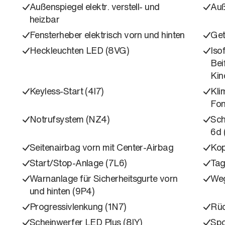
Außenspiegel elektr. verstell- und
Auß
heizbar
Fensterheber elektrisch vorn und hinten
Get
Heckleuchten LED (8VG)
Iso
Bei
Kin
Keyless-Start (4I7)
Kli
Fon
Notrufsystem (NZ4)
Sch
6d 
Seitenairbag vorn mit Center-Airbag
Kop
Start/Stop-Anlage (7L6)
Tag
Warnanlage für Sicherheitsgurte vorn
Weg
und hinten (9P4)
Progressivlenkung (1N7)
Rüc
Scheinwerfer LED Plus (8IY)
Spo