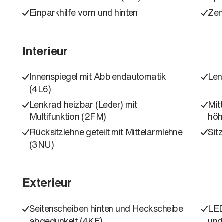
Einparkhilfe vorn und hinten
Zen
Interieur
Innenspiegel mit Abblendautomatik
Len
(4L6)
Lenkrad heizbar (Leder) mit
Mit
Multifunktion (2FM)
höh
Rücksitzlehne geteilt mit Mittelarmlehne
Sit
(3NU)
Exterieur
Seitenscheiben hinten und Heckscheibe
LED
abgedunkelt (4KF)
und