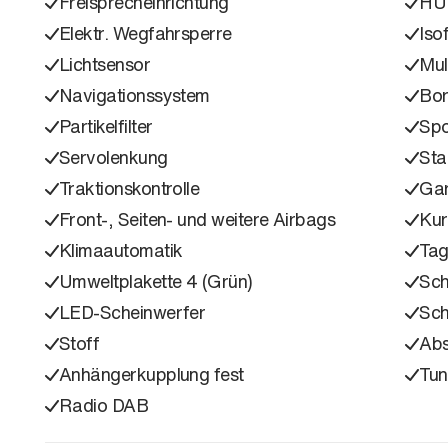
Freisprecheinrichtung
HU
Elektr. Wegfahrsperre
Isof
Lichtsensor
Mul
Navigationssystem
Bo
Partikelfilter
Spo
Servolenkung
Sta
Traktionskontrolle
Gar
Front-, Seiten- und weitere Airbags
Kur
Klimaautomatik
Tag
Umweltplakette 4 (Grün)
Sch
LED-Scheinwerfer
Sc
Stoff
Ab
Anhängerkupplung fest
Tun
Radio DAB