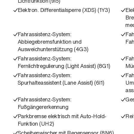
Lichtfunktion (9I5)
Elektron. Differentialsperre (XDS) (1Y3)
Ele
Bre
mec
Fahrassistenz-System:
Fah
Abbiegebremsfunktion und
Fah
Ausweichunterstützung (4G3)
Fahrassistenz-System:
Fah
Fernlichtregulierung (Light Assist) (8G1)
Müd
Fahrassistenz-System:
Fah
Spurhalteassistent (Lane Assist) (6I1)
Umf
ass
Fahrassistenz-System:
Ges
Fußgängererkennung
Parkbremse elektrisch mit Auto-Hold-
Rei
Funktion (UH2)
Scheibenwischer mit Regensensor (8N6)