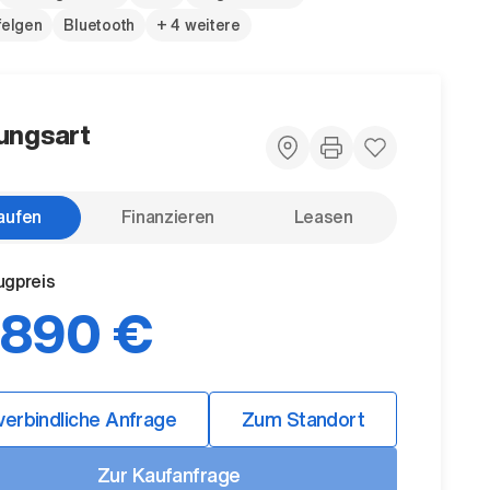
felgen
Bluetooth
+ 4 weitere
ungsart
aufen
Finanzieren
Leasen
ugpreis
.890 €
verbindliche Anfrage
Zum Standort
Zur Kaufanfrage