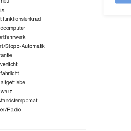
 neu
ix
tifunktionslenkrad
rdcomputer
rtfahrwerk
rt/Stopp-Automatik
antie
venlicht
fahrlicht
altgetriebe
hwarz
standstempomat
er/Radio