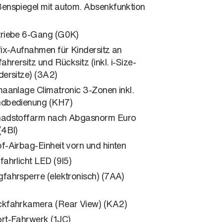
enspiegel mit autom. Absenkfunktion
riebe 6-Gang (G0K)
fix-Aufnahmen für Kindersitz an
fahrersitz und Rücksitz (inkl. i-Size-
dersitze) (3A2)
maanlage Climatronic 3-Zonen inkl.
dbedienung (KH7)
adstoffarm nach Abgasnorm Euro
(4BI)
f-Airbag-Einheit vorn und hinten
fahrlicht LED (9I5)
fahrsperre (elektronisch) (7AA)
kfahrkamera (Rear View) (KA2)
rt-Fahrwerk (1JC)