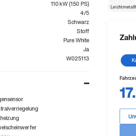
110 kW (150 PS)
Leichtmetall
4/5
Schwarz
Stoff
Zahl
Pure White
Ja
WVWZZZCDZN
W025113
K
Fahrze
17
ensensor
tralverriegelung
Un
zheizung
elscheinwerfer