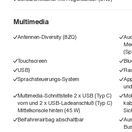
Multimedia
Antennen-Diversity (8ZQ)
Aud
Med
(Sp
Touchscreen
Blu
USB)
Rad
Sprachsteuerungs-System
App
und
Multimedia-Schnittstelle 2 x USB (Typ C)
Mob
vorn und 2 x USB-Ladeanschluß (Typ C)
kab
Mittelkonsole hinten (45 W)
Sic
Beifahrerairbag abschaltbar
Aus
Bus