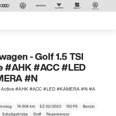
wagen - Golf 1.5 TSI
ve #AHK #ACC #LED
MERA #N
TSI Active #AHK #ACC #LED #KAMERA #N #A
Der ID. Polo Day
hrzeug
74.604 km
EZ 02/2023
150 PS
Benzin
Am 5. September
Schaltgetriebe
Stoff
Regensensor