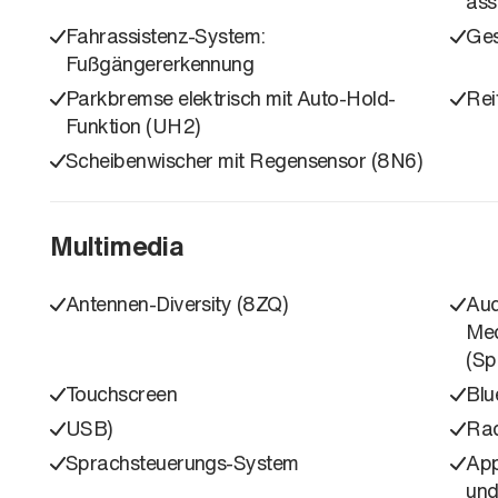
ass
Fahrassistenz-System:
Ges
Fußgängererkennung
Parkbremse elektrisch mit Auto-Hold-
Rei
Funktion (UH2)
Scheibenwischer mit Regensensor (8N6)
Multimedia
Antennen-Diversity (8ZQ)
Aud
Med
(Sp
Touchscreen
Blu
USB)
Rad
Sprachsteuerungs-System
App
und