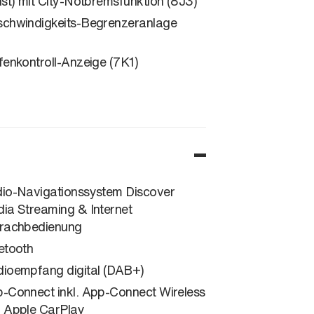
ist) mit City-Notbremsfunktion (8J3)
chwindigkeits-Begrenzeranlage
fenkontroll-Anzeige (7K1)
io-Navigationssystem Discover
ia Streaming & Internet
rachbedienung
etooth
ioempfang digital (DAB+)
-Connect inkl. App-Connect Wireless
 Apple CarPlay