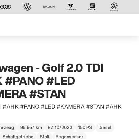
wagen - Golf 2.0 TDI
 #PANO #LED
MERA #STAN
TDI #AHK #PANO #LED #KAMERA #STAN #AHK
Der ID. Polo Day
hrzeug
96.957 km
EZ 10/2023
150 PS
Diesel
Am 5. September
Schaltgetriebe
Stoff
Regensensor