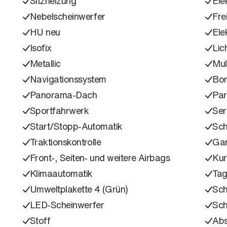
Sitzheizung
Ele
Nebelscheinwerfer
Fre
HU neu
Ele
Isofix
Lic
Metallic
Mul
Navigationssystem
Bo
Panorama-Dach
Part
Sportfahrwerk
Ser
Start/Stopp-Automatik
Sch
Traktionskontrolle
Gar
Front-, Seiten- und weitere Airbags
Kur
Klimaautomatik
Tag
Umweltplakette 4 (Grün)
Sch
LED-Scheinwerfer
Sc
Stoff
Ab