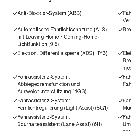
Anti-Blockier-System (ABS)
Fah
Ver
Automatische Fahrlichtschaltung (ALS)
Bre
mit Leaving Home / Coming-Home-
Lichtfunktion (9I5)
Elektron. Differentialsperre (XDS) (1Y3)
Ele
Bre
mec
Fahrassistenz-System:
Fah
Abbiegebremsfunktion und
Fah
Ausweichunterstützung (4G3)
Fahrassistenz-System:
Fah
Fernlichtregulierung (Light Assist) (8G1)
Müd
Fahrassistenz-System:
Fah
Spurhalteassistent (Lane Assist) (6I1)
Umf