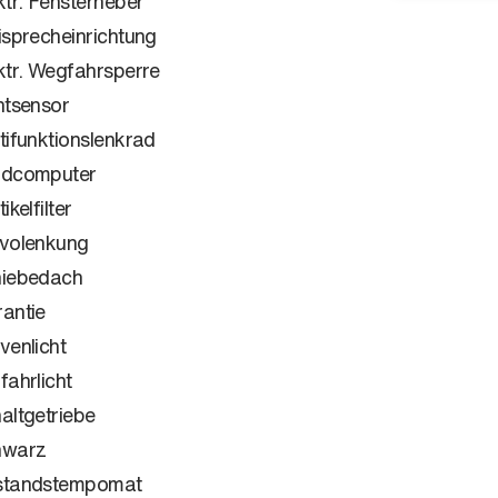
ktr. Fensterheber
isprecheinrichtung
ktr. Wegfahrsperre
htsensor
tifunktionslenkrad
rdcomputer
ikelfilter
volenkung
iebedach
antie
venlicht
fahrlicht
altgetriebe
hwarz
standstempomat