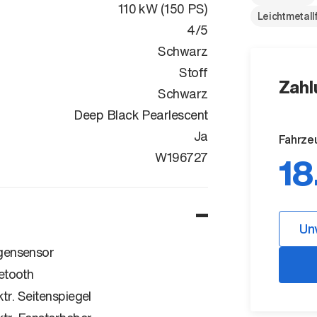
110 kW (150 PS)
Leichtmetall
4/5
Schwarz
Stoff
Zahl
Schwarz
Deep Black Pearlescent
Ja
Fahrze
WVWZZZCD6P
W196727
18
Un
ensensor
etooth
ktr. Seitenspiegel