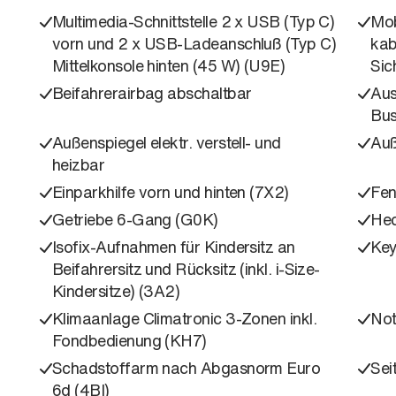
Multimedia-Schnittstelle 2 x USB (Typ C)
Mob
vorn und 2 x USB-Ladeanschluß (Typ C)
kab
Mittelkonsole hinten (45 W) (U9E)
Sic
Beifahrerairbag abschaltbar
Aus
Bus
Außenspiegel elektr. verstell- und
Auß
heizbar
Einparkhilfe vorn und hinten (7X2)
Fen
Getriebe 6-Gang (G0K)
Hec
Isofix-Aufnahmen für Kindersitz an
Key
Beifahrersitz und Rücksitz (inkl. i-Size-
Kindersitze) (3A2)
Klimaanlage Climatronic 3-Zonen inkl.
Not
Fondbedienung (KH7)
Schadstoffarm nach Abgasnorm Euro
Sei
6d (4BI)