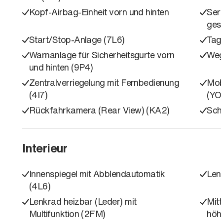
Kopf-Airbag-Einheit vorn und hinten
Ser
ges
Start/Stop-Anlage (7L6)
Tag
Warnanlage für Sicherheitsgurte vorn
Weg
und hinten (9P4)
Zentralverriegelung mit Fernbedienung
Mob
(4I7)
(YO
Rückfahrkamera (Rear View) (KA2)
Sch
Interieur
Innenspiegel mit Abblendautomatik
Len
(4L6)
Lenkrad heizbar (Leder) mit
Mit
Multifunktion (2FM)
höh