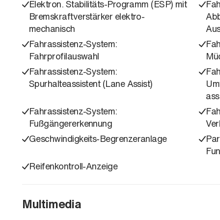
Elektron. Stabilitäts-Programm (ESP) mit
Fah
Bremskraftverstärker elektro-
Abb
mechanisch
Aus
Fahrassistenz-System:
Fah
Fahrprofilauswahl
Müd
Fahrassistenz-System:
Fah
Spurhalteassistent (Lane Assist)
Umf
ass
Fahrassistenz-System:
Fah
Fußgängererkennung
Ver
Geschwindigkeits-Begrenzeranlage
Par
Fun
Reifenkontroll-Anzeige
Multimedia