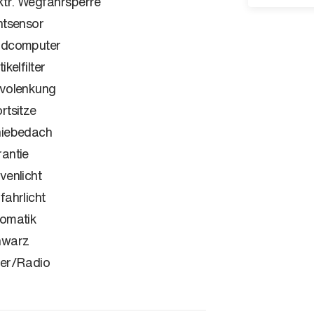
ktr. Wegfahrsperre
htsensor
rdcomputer
ikelfilter
volenkung
rtsitze
iebedach
antie
venlicht
fahrlicht
omatik
hwarz
er/Radio