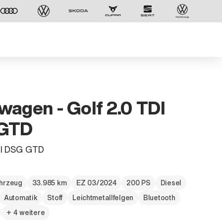
wagen - Golf 2.0 TDI
GTD
DI DSG GTD
hrzeug
33.985 km
EZ 03/2024
200 PS
Diesel
Der ID. Polo Day
Automatik
Stoff
Leichtmetallfelgen
Bluetooth
Am 5. September
+ 4 weitere