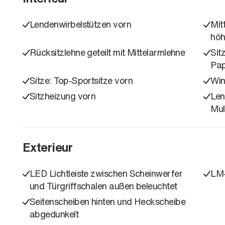
Lendenwirbelstützen vorn
Mit
höh
Rücksitzlehne geteilt mit Mittelarmlehne
Sit
Pa
Sitze: Top-Sportsitze vorn
Win
Sitzheizung vorn
Len
Mul
Exterieur
LED Lichtleiste zwischen Scheinwerfer
LM-
und Türgriffschalen außen beleuchtet
Seitenscheiben hinten und Heckscheibe
abgedunkelt