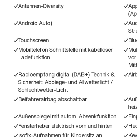
Antennen-Diversity
App
(Ap
Android Auto)
Aud
Str
Touchscreen
Blu
Mobiltelefon Schnittstelle mit kabelloser
Mul
Ladefunktion
vor
Mit
Radioempfang digital (DAB+) Technik &
Air
Sicherheit: Abbiege- und Allwetterlicht /
Schlechtwetter-Licht
Beifahrerairbag abschaltbar
Auß
hei
Außenspiegel mit autom. Absenkfunktion
Ein
Fensterheber elektrisch vorn und hinten
Hec
Isofix-Aufnahmen für Kindersitz an
Key