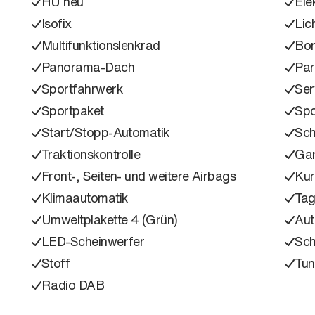
HU neu
Ele
Isofix
Lic
Multifunktionslenkrad
Bo
Panorama-Dach
Part
Sportfahrwerk
Ser
Sportpaket
Spo
Start/Stopp-Automatik
Sch
Traktionskontrolle
Gar
Front-, Seiten- und weitere Airbags
Kur
Klimaautomatik
Tag
Umweltplakette 4 (Grün)
Aut
LED-Scheinwerfer
Sc
Stoff
Tun
Radio DAB