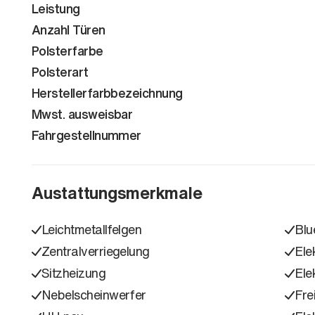
Leistung
Anzahl Türen
Polsterfarbe
Polsterart
Herstellerfarbbezeichnung
Mwst. ausweisbar
Fahrgestellnummer
Austattungsmerkmale
Leichtmetallfelgen
Blu
Zentralverriegelung
Ele
Sitzheizung
Ele
Nebelscheinwerfer
Fre