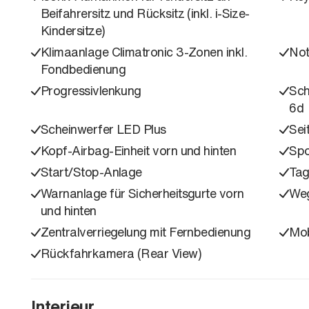
Beifahrersitz und Rücksitz (inkl. i-Size-
Kindersitze)
Klimaanlage Climatronic 3-Zonen inkl.
Not
Fondbedienung
Progressivlenkung
Sch
6d
Scheinwerfer LED Plus
Sei
Kopf-Airbag-Einheit vorn und hinten
Spo
Start/Stop-Anlage
Tag
Warnanlage für Sicherheitsgurte vorn
Weg
und hinten
Zentralverriegelung mit Fernbedienung
Mob
Rückfahrkamera (Rear View)
Interieur