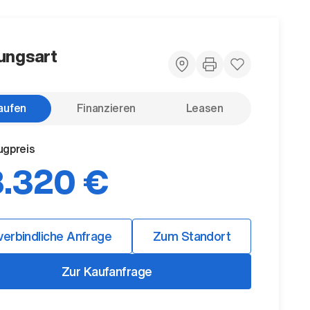
ungsart
aufen
Finanzieren
Leasen
ugpreis
.320 €
verbindliche Anfrage
Zum Standort
Zur Kaufanfrage