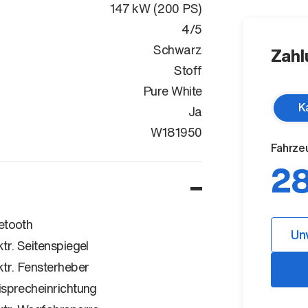
147 kW (200 PS)
4/5
Schwarz
Zahl
Stoff
Pure White
K
Ja
WVWZZZCD7R
W181950
Fahrze
28
etooth
Un
ktr. Seitenspiegel
ktr. Fensterheber
isprecheinrichtung