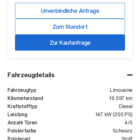
Unverbindliche Anfrage
Zum Standort
Zur Kaufanfrage
Der ID. Polo Day
Fahrzeugdetails
Am 5. September
Fahrzeugtyp
Limousine
Kilometerstand
16.597 km
Kraftstofftyp
Diesel
Leistung
147 kW (200 PS)
Anzahl Türen
4/5
Polsterfarbe
Schwarz
Polsterart
Stoff