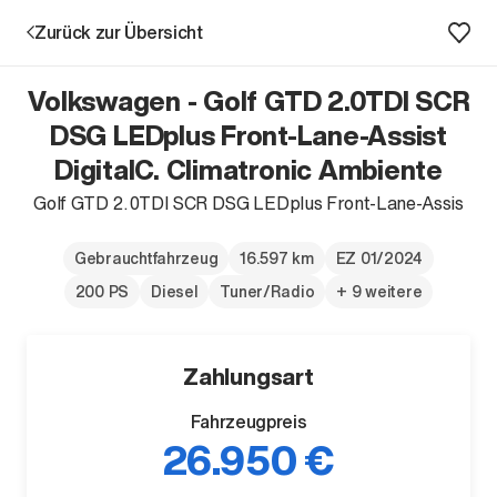
Zurück zur Übersicht
Volkswagen - Golf GTD 2.0TDI SCR
DSG LEDplus Front-Lane-Assist
DigitalC. Climatronic Ambiente
Aktion
Golf GTD 2.0TDI SCR DSG LEDplus Front-Lane-Assis
Gebrauchtfahrzeug
16.597 km
EZ 01/2024
200 PS
Diesel
Tuner/Radio
+ 9 weitere
Zahlungsart
Unternehmen
Fahrzeugpreis
Standorte
26.950 €
Karriere
News