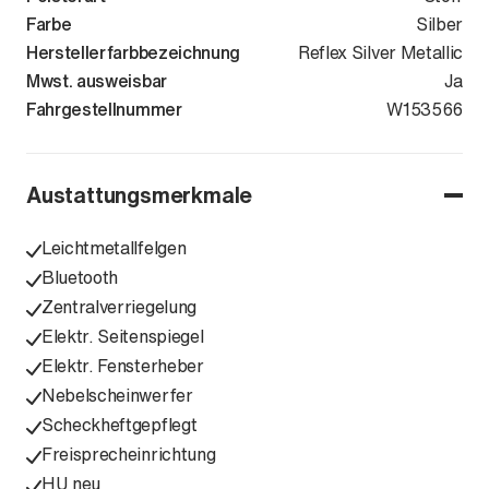
Farbe
Silber
Herstellerfarbbezeichnung
Reflex Silver Metallic
Mwst. ausweisbar
Ja
Fahrgestellnummer
WVWZZZCD9R
W153566
Austattungsmerkmale
Leichtmetallfelgen
Bluetooth
Zentralverriegelung
Elektr. Seitenspiegel
Elektr. Fensterheber
Nebelscheinwerfer
Scheckheftgepflegt
Freisprecheinrichtung
HU neu