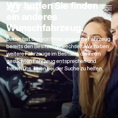
Wir hoffen Sie finden
ein anderes
Wunschfahrzeug.
Leider hat das von Ihnen gesuchte Fahrzeug
Aktion
bereits den Besitzer gewechselt. Wir haben
weitere Fahrzeuge im Bestand, die Ihrem
gesuchten Fahrzeug entsprechen und
freuen uns, Ihnen bei der Suche zu helfen.
Unternehmen
Standorte
Karriere
News