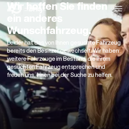
Wir hoffen Sie finden
ein anderes
Wunschfahrzeug.
Leider hat das von Ihnen gesuchte Fahrzeug
Aktion
bereits den Besitzer gewechselt. Wir haben
weitere Fahrzeuge im Bestand, die Ihrem
gesuchten Fahrzeug entsprechen und
freuen uns, Ihnen bei der Suche zu helfen.
Unternehmen
Standorte
Karriere
News