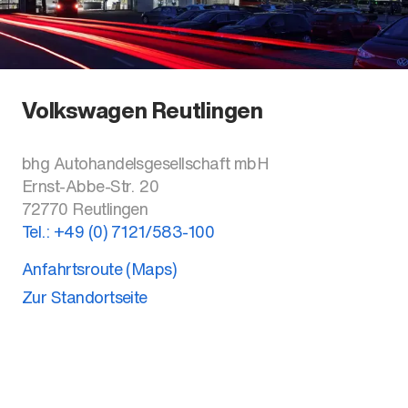
Volkswagen Reutlingen
bhg Autohandelsgesellschaft mbH
Ernst-Abbe-Str. 20
72770
Reutlingen
Tel.:
+49 (0) 7121/583-100
Anfahrtsroute (Maps)
Zur Standortseite