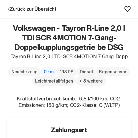
Zurück zur Übersicht
Volkswagen - Tayron R-Line 2,0 l
TDI SCR 4MOTION 7-Gang-
Doppelkupplungsgetrie be DSG
Aktion
Tayron R-Line 2,0 l TDI SCR 4MOTION 7-Gang-Dopp
Neufahrzeug
0 km
193 PS
Diesel
Regensensor
Leichtmetallfelgen
+ 8 weitere
Kraftstoffverbrauch komb.: 6,8 l/100 km; CO2-
Emissionen: 180 g/km; CO2-Klasse: G (WLTP)
Unternehmen
Standorte
Karriere
Zahlungsart
News