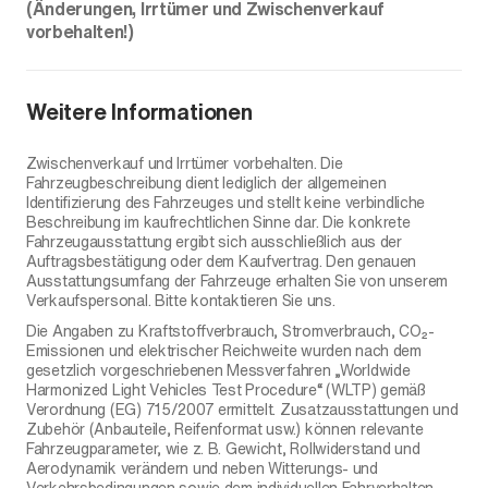
(Änderungen, Irrtümer und Zwischenverkauf
vorbehalten!)
Weitere Informationen
Zwischenverkauf und Irrtümer vorbehalten. Die
Fahrzeugbeschreibung dient lediglich der allgemeinen
Identifizierung des Fahrzeuges und stellt keine verbindliche
Beschreibung im kaufrechtlichen Sinne dar. Die konkrete
Fahrzeugausstattung ergibt sich ausschließlich aus der
Auftragsbestätigung oder dem Kaufvertrag. Den genauen
Ausstattungsumfang der Fahrzeuge erhalten Sie von unserem
Verkaufspersonal. Bitte kontaktieren Sie uns.
Die Angaben zu Kraftstoffverbrauch, Stromverbrauch, CO₂-
Emissionen und elektrischer Reichweite wurden nach dem
gesetzlich vorgeschriebenen Messverfahren „Worldwide
Harmonized Light Vehicles Test Procedure“ (WLTP) gemäß
Verordnung (EG) 715/2007 ermittelt. Zusatzausstattungen und
Zubehör (Anbauteile, Reifenformat usw.) können relevante
Fahrzeugparameter, wie z. B. Gewicht, Rollwiderstand und
Aerodynamik verändern und neben Witterungs- und
Verkehrsbedingungen sowie dem individuellen Fahrverhalten