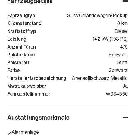
Fahrzeugdetails
Fahrzeugtyp
SUV/Geländewagen/Pickup
Kilometerstand
0 km
Kraftstofftyp
Diesel
Leistung
142 kW (193 PS)
Anzahl Türen
4/5
Polsterfarbe
Schwarz
Polsterart
Stoff
Farbe
Schwarz
Herstellerfarbbezeichnung
Grenadillschwarz Metallic
Mwst. ausweisbar
Ja
Fahrgestellnummer
WVGZZZR42T
W034560
Austattungsmerkmale
Alarmanlage