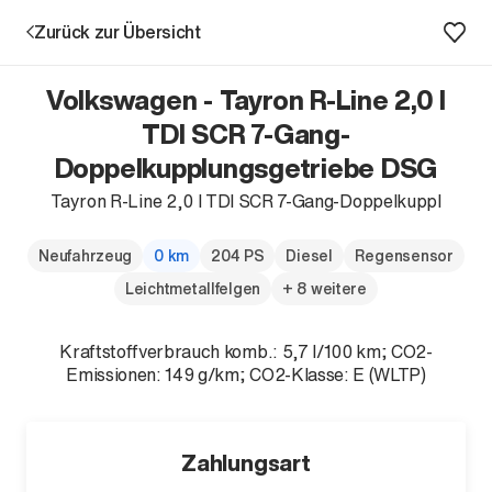
Zurück zur Übersicht
Volkswagen - Tayron R-Line 2,0 l
TDI SCR 7-Gang-
Doppelkupplungsgetriebe DSG
Aktion
Tayron R-Line 2,0 l TDI SCR 7-Gang-Doppelkuppl
Neufahrzeug
0 km
204 PS
Diesel
Regensensor
Leichtmetallfelgen
+ 8 weitere
Kraftstoffverbrauch komb.: 5,7 l/100 km; CO2-
Emissionen: 149 g/km; CO2-Klasse: E (WLTP)
Unternehmen
Standorte
Karriere
Zahlungsart
News