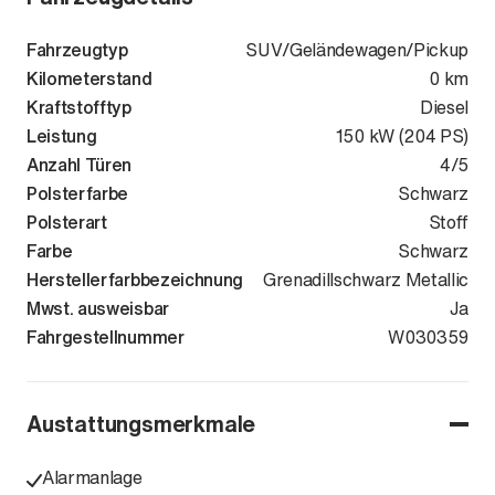
Fahrzeugtyp
SUV/Geländewagen/Pickup
Kilometerstand
0 km
Kraftstofftyp
Diesel
Leistung
150 kW (204 PS)
Anzahl Türen
4/5
Polsterfarbe
Schwarz
Polsterart
Stoff
Farbe
Schwarz
Herstellerfarbbezeichnung
Grenadillschwarz Metallic
Mwst. ausweisbar
Ja
Fahrgestellnummer
WVGZZZR40T
W030359
Austattungsmerkmale
Alarmanlage