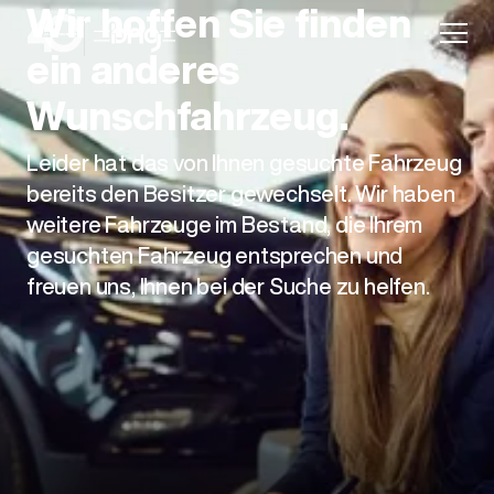
Wir hoffen Sie finden
ein anderes
Wunschfahrzeug.
Leider hat das von Ihnen gesuchte Fahrzeug
Aktion
bereits den Besitzer gewechselt. Wir haben
weitere Fahrzeuge im Bestand, die Ihrem
gesuchten Fahrzeug entsprechen und
freuen uns, Ihnen bei der Suche zu helfen.
Unternehmen
Standorte
Karriere
News