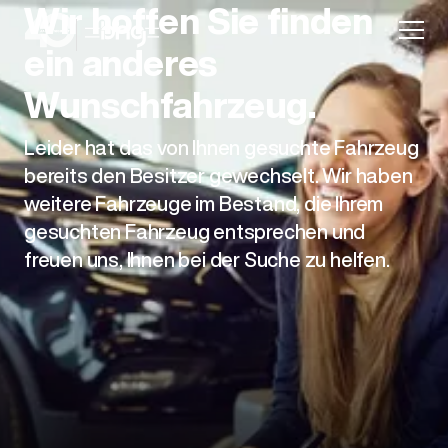
Wir hoffen Sie finden
ein anderes
Wunschfahrzeug.
Leider hat das von Ihnen gesuchte Fahrzeug
Aktion
bereits den Besitzer gewechselt. Wir haben
weitere Fahrzeuge im Bestand, die Ihrem
gesuchten Fahrzeug entsprechen und
freuen uns, Ihnen bei der Suche zu helfen.
Unternehmen
Standorte
Karriere
News