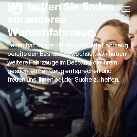
Wir hoffen Sie finden
ein anderes
Wunschfahrzeug.
Leider hat das von Ihnen gesuchte Fahrzeug
Aktion
bereits den Besitzer gewechselt. Wir haben
weitere Fahrzeuge im Bestand, die Ihrem
gesuchten Fahrzeug entsprechen und
freuen uns, Ihnen bei der Suche zu helfen.
Unternehmen
Standorte
Karriere
News