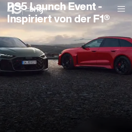
RS5 Launch Event -
Inspiriert von der F1®
Aktion
Unternehmen
Standorte
Karriere
News