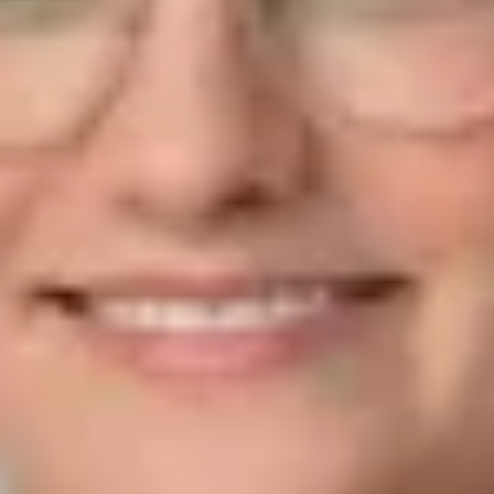
0761/4902-234
t.wanner@bhg-mobile.de
Kontakt speichern
Paulo Levi Santana Gminder
Verkäufer Neuwagen
07121/3337-361
p.gminder@bhg-mobile.de
Kontakt speichern
Luca Viviani
Verkäufer Neuwagen
07121/3337-360
Viviani@bhg-mobile.de
Kontakt speichern
Nicklas Hafner
Verkäufer Neuwagen
0741/288-125
n.hafner@bhg-mobile.de
Kontakt speichern
Ardian Gashi