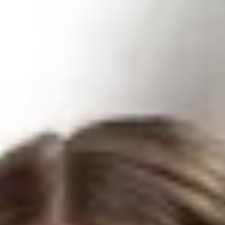
0761/4902-248
sven.haemmerle@bhg-mobile.de
Kontakt speichern
Kay Jäger
Verkäufer Neuwagen
0741/288-230
k.jaeger@bhg-mobile.de
Kontakt speichern
Mark Allgaier
Verkäufer Neuwagen
07433/99390-337
m.allgaier@bhg-mobile.de
Kontakt speichern
Giuseppe Rizzo
Verkäufer Neuwagen
0761/4902-208
rizzo@bhg-mobile.de
Kontakt speichern
Laurin Bilkenroth
Verkäufer Neuwagen