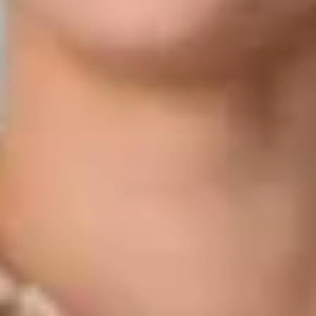
Verkäufer Neuwagen
07851/892-323
a.gashi@bhg-mobile.de
Kontakt speichern
Bernd Buchholz
Verkäufer Neuwagen
07433/99390-29
b.buchholz@bhg-mobile.de
Kontakt speichern
Oliver Tikart
Verkäufer Neuwagen
07431/9356-85
tikart@bhg-mobile.de
Kontakt speichern
Achim Rominger
Verkäufer Neuwagen
07121/3337-386
rominger@bhg-mobile.de
Kontakt speichern
Mohamad Hamze