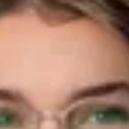
07243/5770-203
l.bilkenroth@bhg-mobile.de
Kontakt speichern
Giovanni Ferrazzo
Verkäufer Neuwagen
0761/4902-150
g.ferrazzo@bhg-mobile.de
Kontakt speichern
Leon Bergmann
Verkäufer Neuwagen
07621/4029-405
l.bergmann@bhg-mobile.de
Kontakt speichern
Egor Gette
Verkäufer Neuwagen
07243/5770-205
e.gette@bhg-mobile.de
Kontakt speichern
Tim Wanner
Verkäufer Neuwagen