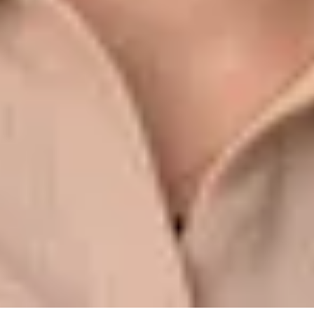
Verkäufer Neuwagen
07431/9356-81
m.hamze@bhg-mobile.de
Kontakt speichern
Ronny Kornacker
Verkäufer Neuwagen
07121/3337-344
ro.kornacker@bhg-mobile.de
Kontakt speichern
Cristian Incognito
Verkäufer Neuwagen
07621/4029-218
c.incognito@bhg-mobile.de
Kontakt speichern
Nadja Akimow
Verkäuferin Neuwagen
07121/3337-313
akimow@bhg-mobile.de
Kontakt speichern