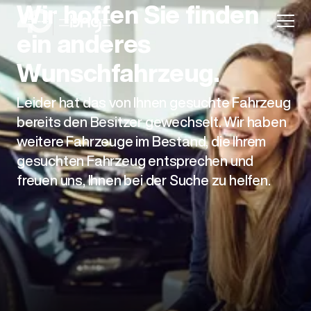
Wir hoffen Sie finden
ein anderes
Wunschfahrzeug.
Leider hat das von Ihnen gesuchte Fahrzeug
Aktion
bereits den Besitzer gewechselt. Wir haben
weitere Fahrzeuge im Bestand, die Ihrem
gesuchten Fahrzeug entsprechen und
freuen uns, Ihnen bei der Suche zu helfen.
Unternehmen
Standorte
Karriere
News