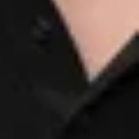
Philipp Speidel
Teiledienstleiter
07433/99390-76
p.speidel@bhg-mobile.de
Kontakt speichern
Thorsten Schäfer
Teilefachverkäufer
07433/99390-14
t.schaefer@bhg-mobile.de
Kontakt speichern
Nadja Seitz
Teilefachverkäuferin
07433/99390-15
n.seitz@bhg-mobile.de
Kontakt speichern
Jennifer Wizemann
Teilefachverkäuferin
07433/99390-96
wizemann@bhg-mobile.de
Kontakt speichern