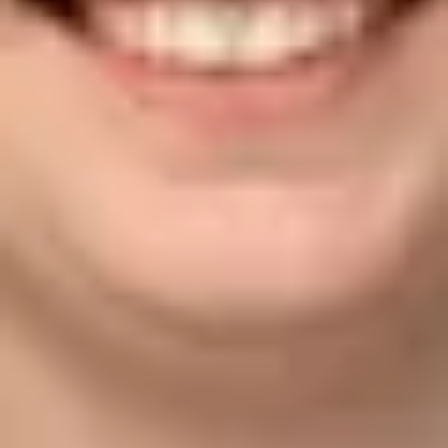
07433/99390-69
schwuttge@bhg-mobile.de
Kontakt speichern
Stefan Reichle
Serviceberater
07433/99390-86
s.reichle@bhg-mobile.de
Kontakt speichern
Elina Eitel
Serviceberaterin
07433/99390-617
e.eitel@bhg-mobile.de
Kontakt speichern
Nicole Martinovic
Serviceassistentin
07433/99390-71
martinovic@bhg-mobile.de
Kontakt speichern
Annika Bach
Serviceassistentin