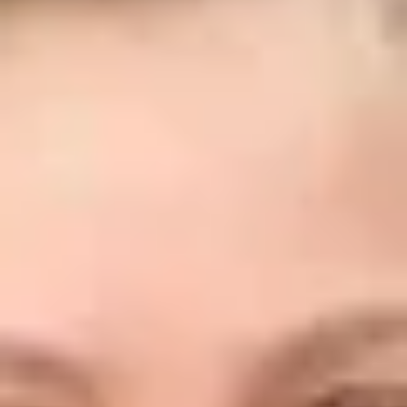
07433/99390-393
l.veit@bhg-mobile.de
Kontakt speichern
Gebrauchte Automobile
Dennis Beck
Verkäufer Gebrauchtwagen
07433/99390-62
d.beck@bhg-mobile.de
Kontakt speichern
Alex Hipp
Verkäufer Gebrauchtwagen
07433/99390-17
hipp@bhg-mobile.de
Kontakt speichern
Jannik Lindemann
Verkäufer Gebrauchtwagen
07433/99390-20
j.lindemann@bhg-mobile.de
Kontakt speichern