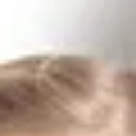
Kontakt speichern
Moritz Lippert
Filialleiter After Sales
07433/99390-0
lippert@bhg-mobile.de
Kontakt speichern
Neue Automobile
Giulio Picariello
Verkäufer Neuwagen
07433/99390-59
picariello@bhg-mobile.de
Kontakt speichern
Maximilian Grud
Verkäufer Neuwagen
07433/99390-97
m.grud@bhg-mobile.de
Kontakt speichern
Luca Veit
Verkäufer Neuwagen