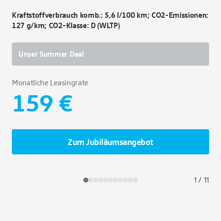
131
Kraftstoffverbrauch komb.: 5,6 l/100 km; CO2-Emissionen:
127 g/km; CO2-Klasse: D (WLTP)
U
Unser Summer Deal
Mon
Monatliche Leasingrate
159 €
Zum Jubiläumsangebot
1
/
11