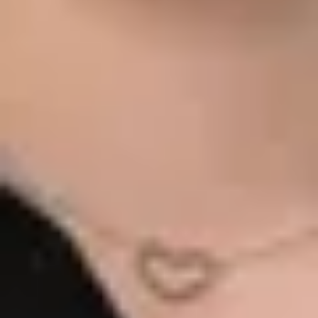
07433/99390-78
bach@bhg-mobile.de
Kontakt speichern
Sandrine Royer
Serviceassistentin
07433/99390-95
s.royer@bhg-mobile.de
Kontakt speichern
Rüveyda Simsek
Serviceassistentin
07433/99390-42
r.simsek@bhg-mobile.de
Kontakt speichern
Wolfgang Ragg
Serviceassistent
07433/99390-12
ragg@bhg-mobile.de
Kontakt speichern
Teile und Zubehör