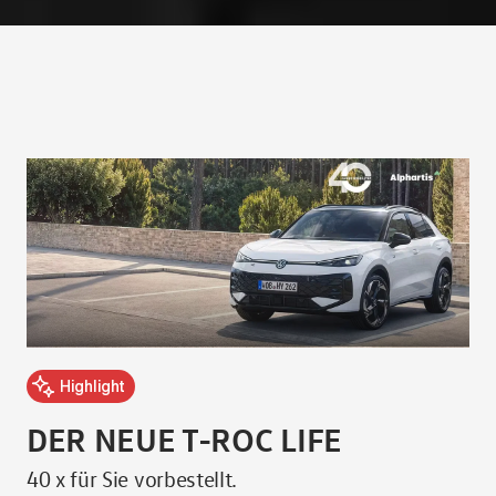
D
Highlight
40 
DER NEUE T-ROC LIFE
40 x für Sie vorbestellt.
Kra