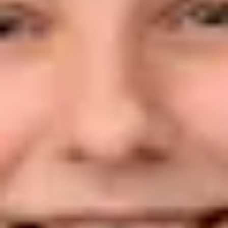
Florian Bob
Verkaufsleiter Gebrauchtwagen und Neuwagen Skoda
07433/99390-81
bob@bhg-mobile.de
Kontakt speichern
Service
Steve Jaki
Serviceleiter
07433-99390-391
jaki@bhg-mobile.de
Kontakt speichern
Jens Wilde
Serviceberater
07433/99390-51
j.wilde@bhg-mobile.de
Kontakt speichern
Jens Schwuttge
Serviceberater