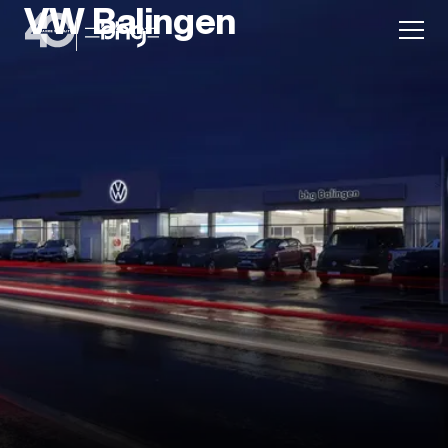
VW Balingen
Aktion
Unternehmen
Standorte
Karriere
News