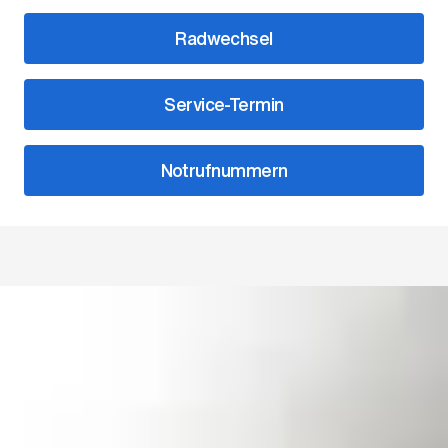
Radwechsel
Service-Termin
Notrufnummern
Unsere Ansprechpartner
Leitung
Jan Quednow
Filialleiter Vertrieb
07433/99390-0
quednow@bhg-mobile.de