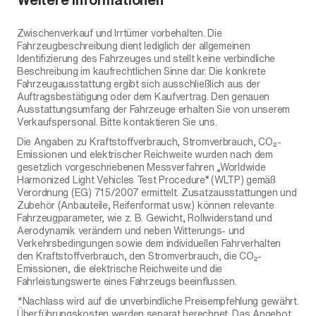
Zwischenverkauf und Irrtümer vorbehalten. Die
Fahrzeugbeschreibung dient lediglich der allgemeinen
Identifizierung des Fahrzeuges und stellt keine verbindliche
Beschreibung im kaufrechtlichen Sinne dar. Die konkrete
Fahrzeugausstattung ergibt sich ausschließlich aus der
Auftragsbestätigung oder dem Kaufvertrag. Den genauen
Ausstattungsumfang der Fahrzeuge erhalten Sie von unserem
Verkaufspersonal. Bitte kontaktieren Sie uns.
Die Angaben zu Kraftstoffverbrauch, Stromverbrauch, CO₂-
Emissionen und elektrischer Reichweite wurden nach dem
gesetzlich vorgeschriebenen Messverfahren „Worldwide
Harmonized Light Vehicles Test Procedure“ (WLTP) gemäß
Verordnung (EG) 715/2007 ermittelt. Zusatzausstattungen und
Zubehör (Anbauteile, Reifenformat usw.) können relevante
Fahrzeugparameter, wie z. B. Gewicht, Rollwiderstand und
Aerodynamik verändern und neben Witterungs- und
Verkehrsbedingungen sowie dem individuellen Fahrverhalten
den Kraftstoffverbrauch, den Stromverbrauch, die CO₂-
Emissionen, die elektrische Reichweite und die
Fahrleistungswerte eines Fahrzeugs beeinflussen.
*Nachlass wird auf die unverbindliche Preisempfehlung gewährt.
Überführungskosten werden separat berechnet. Das Angebot