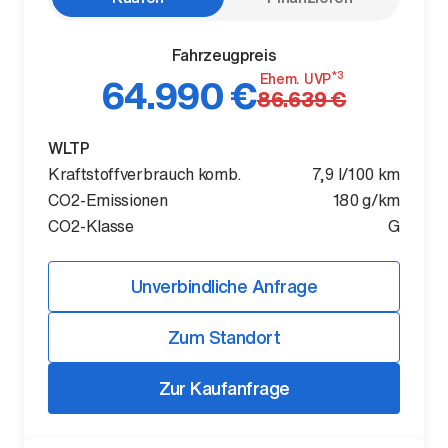
Fahrzeugpreis
*3
Ehem. UVP
64.990 €
86.639 €
WLTP
Kraftstoffverbrauch komb.
7,9 l/100 km
CO2-Emissionen
180 g/km
Der ID. Polo Day
CO2-Klasse
G
Am 5. September
Unverbindliche Anfrage
Zum Standort
Zur Kaufanfrage