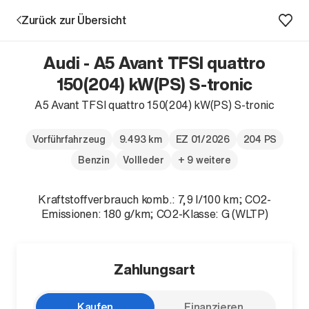
Zurück zur Übersicht
Audi - A5 Avant TFSI quattro
150(204) kW(PS) S-tronic
A5 Avant TFSI quattro 150(204) kW(PS) S-tronic
Aktion
Vorführfahrzeug
9.493 km
EZ 01/2026
204 PS
Benzin
Vollleder
+ 9 weitere
Kraftstoffverbrauch komb.: 7,9 l/100 km; CO2-
Emissionen: 180 g/km; CO2-Klasse: G (WLTP)
Unternehmen
Standorte
Zahlungsart
Karriere
News
Kaufen
Finanzieren