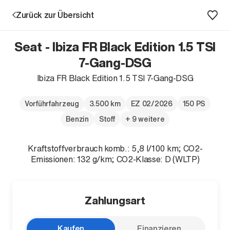
Zurück zur Übersicht
Seat - Ibiza FR Black Edition 1.5 TSI
7-Gang-DSG
Ibiza FR Black Edition 1.5 TSI 7-Gang-DSG
Aktion
Vorführfahrzeug
3.500 km
EZ 02/2026
150 PS
Benzin
Stoff
+ 9 weitere
Kraftstoffverbrauch komb.: 5,8 l/100 km; CO2-
Emissionen: 132 g/km; CO2-Klasse: D (WLTP)
Unternehmen
Standorte
Zahlungsart
Karriere
News
Kaufen
Finanzieren