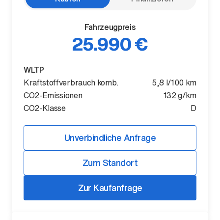
Fahrzeugpreis
25.990 €
WLTP
Kraftstoffverbrauch komb.
5,8 l/100 km
CO2-Emissionen
132 g/km
Der ID. Polo Day
CO2-Klasse
D
Am 5. September
Unverbindliche Anfrage
Zum Standort
Zur Kaufanfrage