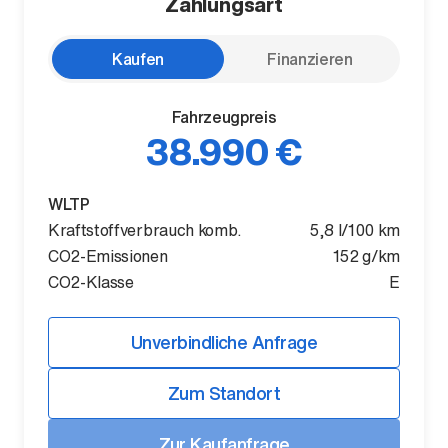
Zahlungsart
Kaufen
Finanzieren
Fahrzeugpreis
38.990 €
WLTP
Der ID. Polo Day
Kraftstoffverbrauch komb.
5,8 l/100 km
Am 5. September
CO2-Emissionen
152 g/km
CO2-Klasse
E
Unverbindliche Anfrage
Zum Standort
Zur Kaufanfrage