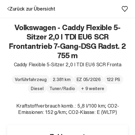
Zurück zur Übersicht
Volkswagen - Caddy Flexible 5-
Sitzer 2,0 l TDI EU6 SCR
Frontantrieb 7-Gang-DSG Radst. 2
Aktion
755 m
Caddy Flexible 5-Sitzer 2,0 l TDI EU6 SCR Fronta
Vorführfahrzeug
2.381 km
EZ 05/2026
122 PS
Diesel
Tuner/Radio
+ 9 weitere
Kraftstoffverbrauch komb.: 5,8 l/100 km; CO2-
Unternehmen
Emissionen: 152 g/km; CO2-Klasse: E (WLTP)
Standorte
Karriere
News