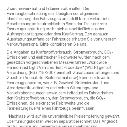
Zwischenverkauf und Irrtümer vorbehalten. Die
Fahrzeugbeschreibung dient lediglich der allgemeinen
Identifizierung des Fahrzeuges und stellt keine verbindliche
Beschreibung im kaufrechtlichen Sinne dar. Die konkrete
Fahrzeugausstattung ergibt sich ausschließlich aus der
Auftragsbestätigung oder dem Kaufvertrag. Den genauen
Ausstattungsumfang der Fahrzeuge erhalten Sie von unserem
Verkaufspersonal. Bitte kontaktieren Sie uns.
Die Angaben zu Kraftstoffverbrauch, Stromverbrauch, CO₂-
Emissionen und elektrischer Reichweite wurden nach dem
gesetzlich vorgeschriebenen Messverfahren „Worldwide
Harmonized Light Vehicles Test Procedure“ (WLTP) gemäß
Verordnung (EG) 715/2007 ermittelt. Zusatzausstattungen und
Zubehör (Anbauteile, Reifenformat usw.) können relevante
Fahrzeugparameter, wie z. B. Gewicht, Rollwiderstand und
Aerodynamik verändern und neben Witterungs- und
Verkehrsbedingungen sowie dem individuellen Fahrverhalten
den Kraftstoffverbrauch, den Stromverbrauch, die CO₂-
Emissionen, die elektrische Reichweite und die
Fahrleistungswerte eines Fahrzeugs beeinflussen.
*Nachlass wird auf die unverbindliche Preisempfehlung gewährt.
Überführungskosten werden separat berechnet. Das Angebot
gilt für private und gewerbliche Einzelabnehmer und