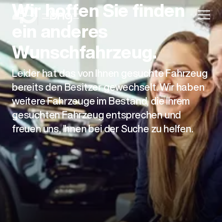
Wir hoffen Sie finden
ein anderes
Wunschfahrzeug.
Leider hat das von Ihnen gesuchte Fahrzeug
Aktion
bereits den Besitzer gewechselt. Wir haben
weitere Fahrzeuge im Bestand, die Ihrem
gesuchten Fahrzeug entsprechen und
freuen uns, Ihnen bei der Suche zu helfen.
Unternehmen
Standorte
Karriere
News