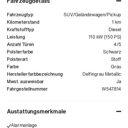
Fahrzeugdetails
Fahrzeugtyp
SUV/Geländewagen/Pickup
Kilometerstand
1 km
Kraftstofftyp
Diesel
Leistung
110 kW (150 PS)
Anzahl Türen
4/5
Polsterfarbe
Schwarz
Polsterart
Stoff
Farbe
Grau
Herstellerfarbbezeichnung
Delfingrau Metallic
Mwst. ausweisbar
Ja
Fahrgestellnummer
WVGZZZCT8T
W547814
Austattungsmerkmale
Alarmanlage