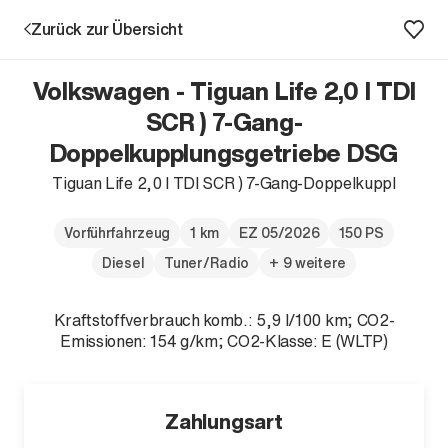
Zurück zur Übersicht
Volkswagen - Tiguan Life 2,0 l TDI
SCR ) 7-Gang-
Doppelkupplungsgetriebe DSG
Aktion
Tiguan Life 2,0 l TDI SCR ) 7-Gang-Doppelkuppl
Vorführfahrzeug
1 km
EZ 05/2026
150 PS
Diesel
Tuner/Radio
+ 9 weitere
Kraftstoffverbrauch komb.: 5,9 l/100 km; CO2-
Emissionen: 154 g/km; CO2-Klasse: E (WLTP)
Unternehmen
Standorte
Karriere
Zahlungsart
News