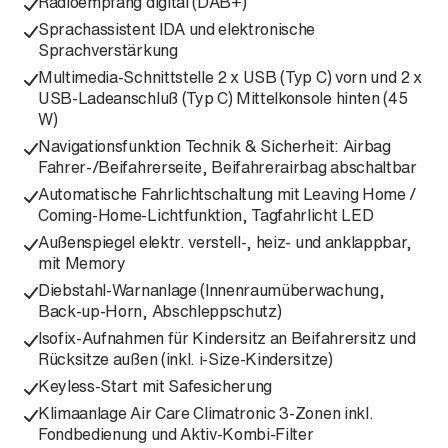
Radioempfang digital (DAB+)
Sprachassistent IDA und elektronische
Sprachverstärkung
Multimedia-Schnittstelle 2 x USB (Typ C) vorn und 2 x
USB-Ladeanschluß (Typ C) Mittelkonsole hinten (45
W)
Navigationsfunktion Technik & Sicherheit: Airbag
Fahrer-/Beifahrerseite, Beifahrerairbag abschaltbar
Automatische Fahrlichtschaltung mit Leaving Home /
Coming-Home-Lichtfunktion, Tagfahrlicht LED
Außenspiegel elektr. verstell-, heiz- und anklappbar,
mit Memory
Diebstahl-Warnanlage (Innenraumüberwachung,
Back-up-Horn, Abschleppschutz)
Isofix-Aufnahmen für Kindersitz an Beifahrersitz und
Rücksitze außen (inkl. i-Size-Kindersitze)
Keyless-Start mit Safesicherung
Klimaanlage Air Care Climatronic 3-Zonen inkl.
Fondbedienung und Aktiv-Kombi-Filter