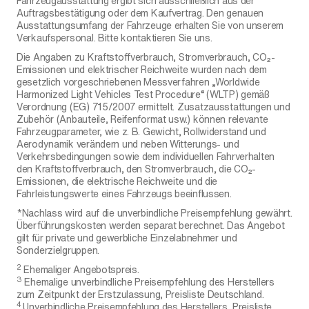
Fahrzeugausstattung ergibt sich ausschließlich aus der
Auftragsbestätigung oder dem Kaufvertrag. Den genauen
Ausstattungsumfang der Fahrzeuge erhalten Sie von unserem
Verkaufspersonal. Bitte kontaktieren Sie uns.
Die Angaben zu Kraftstoffverbrauch, Stromverbrauch, CO₂-
Emissionen und elektrischer Reichweite wurden nach dem
gesetzlich vorgeschriebenen Messverfahren „Worldwide
Harmonized Light Vehicles Test Procedure“ (WLTP) gemäß
Verordnung (EG) 715/2007 ermittelt. Zusatzausstattungen und
Zubehör (Anbauteile, Reifenformat usw.) können relevante
Fahrzeugparameter, wie z. B. Gewicht, Rollwiderstand und
Aerodynamik verändern und neben Witterungs- und
Verkehrsbedingungen sowie dem individuellen Fahrverhalten
den Kraftstoffverbrauch, den Stromverbrauch, die CO₂-
Emissionen, die elektrische Reichweite und die
Fahrleistungswerte eines Fahrzeugs beeinflussen.
*Nachlass wird auf die unverbindliche Preisempfehlung gewährt.
Überführungskosten werden separat berechnet. Das Angebot
gilt für private und gewerbliche Einzelabnehmer und
Sonderzielgruppen.
2
Ehemaliger Angebotspreis.
3
Ehemalige unverbindliche Preisempfehlung des Herstellers
zum Zeitpunkt der Erstzulassung, Preisliste Deutschland.
4
Unverbindliche Preisempfehlung des Herstellers, Preisliste