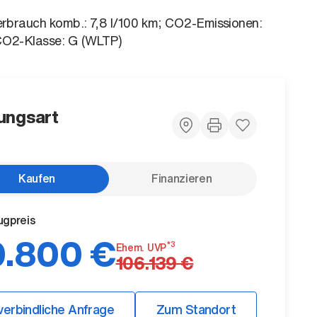
erbrauch komb.: 7,8 l/100 km; CO2-Emissionen:
CO2-Klasse: G (WLTP)
ungsart
Kaufen
Finanzieren
ugpreis
.800 €
*3
Ehem. UVP
106.139 €
verbindliche Anfrage
Zum Standort