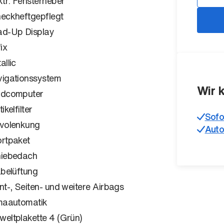
ktr. Fensterheber
eckheftgepflegt
d-Up Display
ix
allic
igationssystem
Wir 
rdcomputer
ikelfilter
Sofo
volenkung
Auto
rtpaket
iebedach
zbelüftung
nt-, Seiten- und weitere Airbags
maautomatik
eltplakette 4 (Grün)