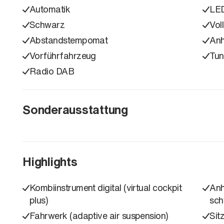
Automatik
LED
Schwarz
Vol
Abstandstempomat
Anh
Vorführfahrzeug
Tun
Radio DAB
Sonderausstattung
Highlights
Kombiinstrument digital (virtual cockpit
Anh
plus)
sch
Fahrwerk (adaptive air suspension)
Sit