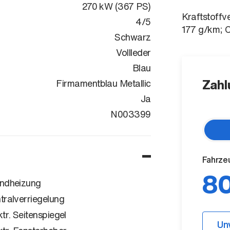
270 kW (367 PS)
Kraftstoffv
4/5
177 g/km; 
Schwarz
Vollleder
Blau
Zahl
Firmamentblau Metallic
Ja
WAUZZZFN3T
N003399
Fahrze
80
ndheizung
tralverriegelung
ktr. Seitenspiegel
Un