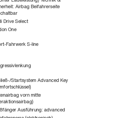
herheit: Airbag Beifahrerseite
chaltbar
i Drive Select
tion One
rt-Fahrwerk S-line
gressivlenkung
ließ-/Startsystem Advanced Key
mfortschlüssel)
tenairbag vorn mitte
teraktionsairbag)
ßfänger Ausführung: advanced
fahrsperre (elektronisch)