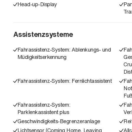
Head-up-Display
Pan
Tra
Assistenzsysteme
Fahrassistenz-System: Ablenkungs- und
Fah
Müdigkeitserkennung
Ges
Cru
Dis
Fahrassistenz-System: Fernlichtassistent
Fah
Not
Fuß
Fahrassistenz-System:
Fah
Parklenkassistent plus
Ver
Geschwindigkeits-Begrenzeranlage
Rei
Lichtsensor (Coming Home, Leaving
All