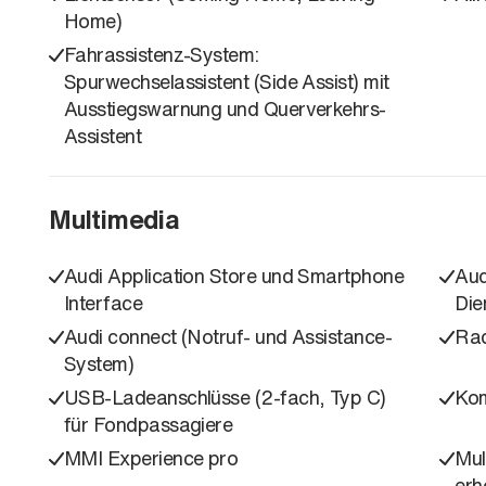
Home)
Fahrassistenz-System:
Spurwechselassistent (Side Assist) mit
Ausstiegswarnung und Querverkehrs-
Assistent
Multimedia
Audi Application Store und Smartphone
Aud
Interface
Die
Audi connect (Notruf- und Assistance-
Rad
System)
USB-Ladeanschlüsse (2-fach, Typ C)
Kom
für Fondpassagiere
MMI Experience pro
Mul
erh