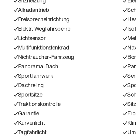
Sitzheizung
Ele
Allradantrieb
Sch
Freisprecheinrichtung
Hea
Elektr. Wegfahrsperre
Isof
Lichtsensor
Met
Multifunktionslenkrad
Nav
Nichtraucher-Fahrzeug
Bo
Panorama-Dach
Part
Sportfahrwerk
Ser
Dachreling
Spo
Sportsitze
Sch
Traktionskontrolle
Sit
Garantie
Fro
Kurvenlicht
Kli
Tagfahrlicht
Umw