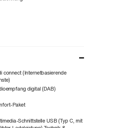
i connect (Internetbasierende
nste)
ioempfang digital (DAB)
fort-Paket
timedia-Schnittstelle USB (Typ C, mit
öhter Ladeleistung) Technik &