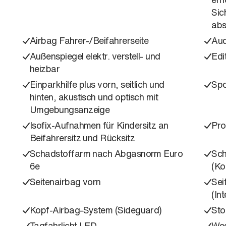
Sic
abs
Airbag Fahrer-/Beifahrerseite
Aud
Außenspiegel elektr. verstell- und
Edi
heizbar
Einparkhilfe plus vorn, seitlich und
Spo
hinten, akustisch und optisch mit
Umgebungsanzeige
Isofix-Aufnahmen für Kindersitz an
Pro
Beifahrersitz und Rücksitz
Schadstoffarm nach Abgasnorm Euro
Sch
6e
(Ko
Seitenairbag vorn
Sei
(In
Kopf-Airbag-System (Sideguard)
Sto
Tagfahrlicht LED
Weg