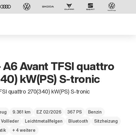
- A6 Avant TFSI quattro
40) kW(PS) S-tronic
SI quattro 270(340) kW(PS) S-tronic
zeug
9.361 km
EZ 02/2026
367 PS
Benzin
Der ID. Polo Day
Vollleder
Leichtmetallfelgen
Bluetooth
Sitzheizung
Am 5. September
tik
+ 4 weitere