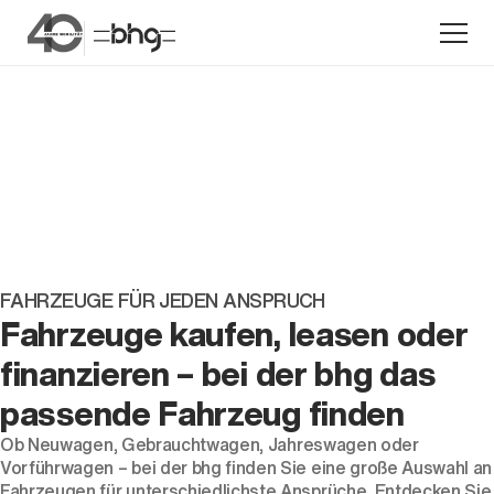
Aktion
FAHRZEUGE FÜR JEDEN ANSPRUCH
Fahrzeuge kaufen, leasen oder
finanzieren – bei der bhg das
Unternehmen
passende Fahrzeug finden
Standorte
Ob
Neuwagen
,
Gebrauchtwagen
,
Jahreswagen
oder
Karriere
Vorführwagen
– bei der bhg finden Sie eine große Auswahl an
News
Fahrzeugen für unterschiedlichste Ansprüche. Entdecken Sie