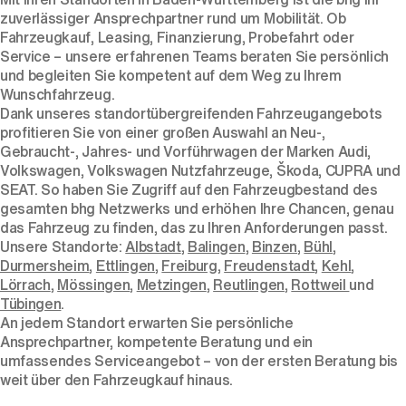
zuverlässiger Ansprechpartner rund um Mobilität. Ob
Fahrzeugkauf, Leasing, Finanzierung, Probefahrt oder
Service – unsere erfahrenen Teams beraten Sie persönlich
und begleiten Sie kompetent auf dem Weg zu Ihrem
Wunschfahrzeug.
Dank unseres standortübergreifenden Fahrzeugangebots
profitieren Sie von einer großen Auswahl an Neu-,
Gebraucht-, Jahres- und Vorführwagen der Marken Audi,
Volkswagen, Volkswagen Nutzfahrzeuge, Škoda, CUPRA und
SEAT. So haben Sie Zugriff auf den Fahrzeugbestand des
gesamten bhg Netzwerks und erhöhen Ihre Chancen, genau
das Fahrzeug zu finden, das zu Ihren Anforderungen passt.
Unsere Standorte:
Albstadt
,
Balingen
,
Binzen
,
Bühl
,
Durmersheim
,
Ettlingen
,
Freiburg
,
Freudenstadt
,
Kehl
,
Lörrach
,
Mössingen
,
Metzingen
,
Reutlingen
,
Rottweil
und
Tübingen
.
An jedem Standort erwarten Sie persönliche
Ansprechpartner, kompetente Beratung und ein
umfassendes Serviceangebot – von der ersten Beratung bis
weit über den Fahrzeugkauf hinaus.