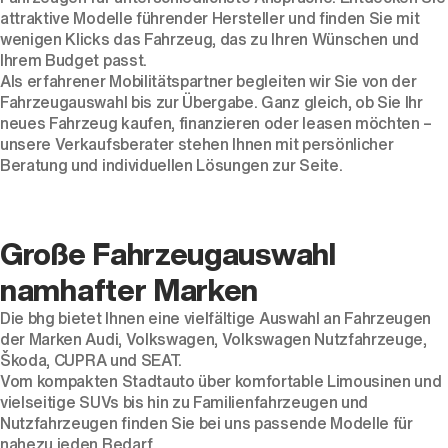
attraktive Modelle führender Hersteller und finden Sie mit
wenigen Klicks das Fahrzeug, das zu Ihren Wünschen und
Ihrem Budget passt.
Als erfahrener Mobilitätspartner begleiten wir Sie von der
Fahrzeugauswahl bis zur Übergabe. Ganz gleich, ob Sie Ihr
neues Fahrzeug kaufen, finanzieren oder leasen möchten –
unsere Verkaufsberater stehen Ihnen mit persönlicher
Beratung und individuellen Lösungen zur Seite.
Der ID. Polo Day
Große Fahrzeugauswahl
Am 5. September
namhafter Marken
Die bhg bietet Ihnen eine vielfältige Auswahl an Fahrzeugen
der Marken
Audi
,
Volkswagen
,
Volkswagen Nutzfahrzeuge
,
Škoda
,
CUPRA
und
SEAT
.
Vom kompakten
Stadtauto
über komfortable
Limousinen
und
vielseitige
SUVs
bis hin zu
Familienfahrzeugen
und
Nutzfahrzeugen
finden Sie bei uns passende Modelle für
nahezu jeden Bedarf.