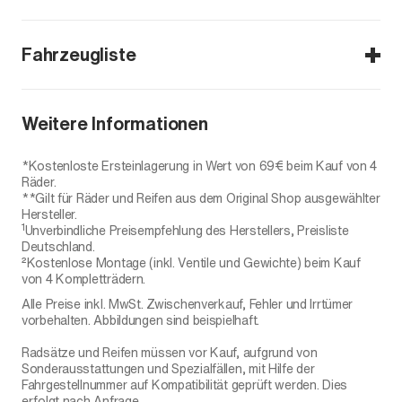
Fahrzeugliste
Octavia
Weitere Informationen
Octavia IV
*Kostenloste Ersteinlagerung in Wert von 69€ beim Kauf von 4
Räder.
**Gilt für Räder und Reifen aus dem Original Shop ausgewählter
Hersteller.
1
Unverbindliche Preisempfehlung des Herstellers, Preisliste
Deutschland.
²Kostenlose Montage (inkl. Ventile und Gewichte) beim Kauf
von 4 Kompletträdern.
Alle Preise inkl. MwSt. Zwischenverkauf, Fehler und Irrtümer
vorbehalten. Abbildungen sind beispielhaft.
Radsätze und Reifen müssen vor Kauf, aufgrund von
Sonderausstattungen und Spezialfällen, mit Hilfe der
Fahrgestellnummer auf Kompatibilität geprüft werden. Dies
erfolgt nach Anfrage.