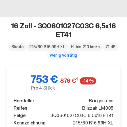
16 Zoll - 3Q0601027C03C 6,5x16
ET41
Skoda
215/60 R16 99H XL
H: bis 210 km/h
71 dB
wenig vorrätig
Der ID. Polo Day
Am 5. September
753 €
1
876 €
-14%
Pro 4 Stück
Hersteller
Bridgestone
Reifen
Blizzak LM005
Felge
3Q0601027C03C 6,5x16 ET41
Kennzeichnung
215/60 R16 99H XL