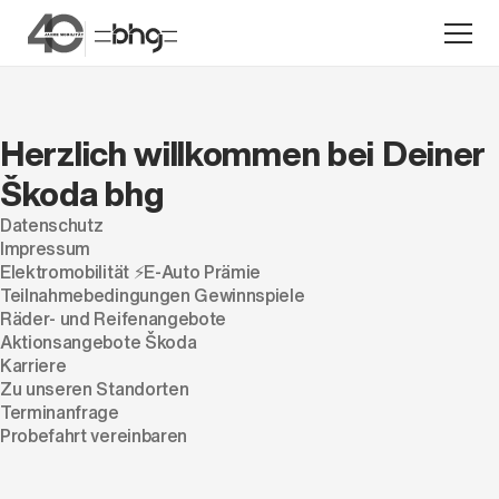
Herzlich willkommen bei Deiner
Aktion
Škoda bhg
Datenschutz
Impressum
Elektromobilität ⚡️E-Auto Prämie
Teilnahmebedingungen Gewinnspiele
Räder- und Reifenangebote
Aktionsangebote Škoda
Karriere
Zu unseren Standorten
Unternehmen
Terminanfrage
Standorte
Probefahrt vereinbaren
Karriere
News