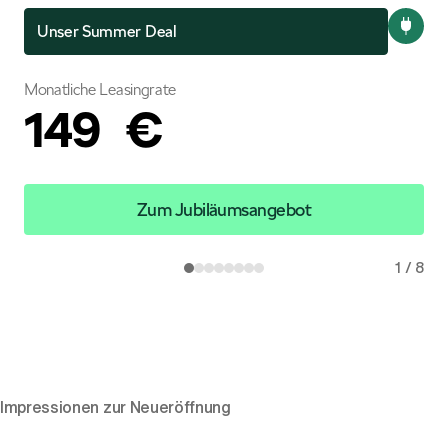
Unser Summer Deal
Mon
Monatliche Leasingrate
149 €
Zum Jubiläumsangebot
1
/
8
Impressionen zur Neueröffnung