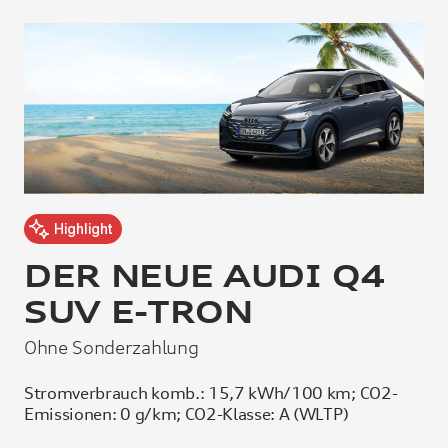
Highlight
DER NEUE AUDI Q4
D
SUV E-TRON
S
Ohne Sonderzahlung
Oh
Stromverbrauch komb.: 15,7 kWh/100 km; CO2-
St
Emissionen: 0 g/km; CO2-Klasse: A (WLTP)
Em