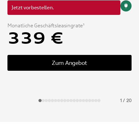
Jetzt vorbestellen.
U
Monatliche Geschäftsleasingrate¹
Mon
339 €
Zum Angebot
1
/
20