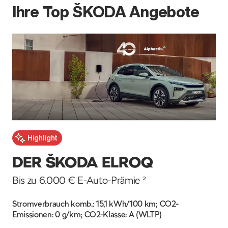
Ihre Top ŠKODA Angebote
D
Highlight
Ko
DER ŠKODA ELROQ
Bis zu 6.000 € E-Auto-Prämie ²
Kra
139
Stromverbrauch komb.: 15,1 kWh/100 km; CO2-
Emissionen: 0 g/km; CO2-Klasse: A (WLTP)
U