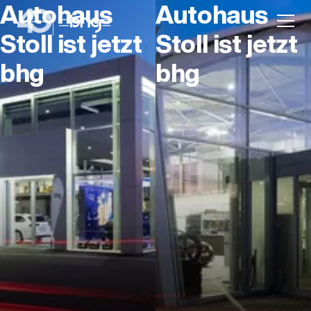
Autohaus
Autohaus
Stoll ist jetzt
Stoll ist jetzt
bhg
bhg
Aktion
Unternehmen
Standorte
Karriere
News