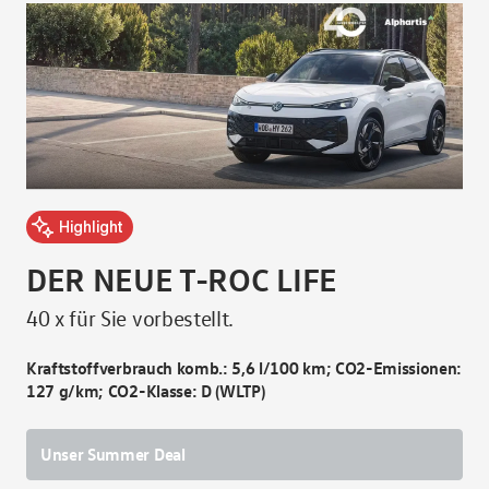
D
Highlight
40 
DER NEUE T-ROC LIFE
40 x für Sie vorbestellt.
Kra
131
Kraftstoffverbrauch komb.: 5,6 l/100 km; CO2-Emissionen:
127 g/km; CO2-Klasse: D (WLTP)
U
Unser Summer Deal
Mon