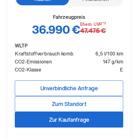
Fahrzeugpreis
*3
Ehem. UVP
36.990 €
47.475 €
WLTP
Kraftstoffverbrauch komb.
6,5 l/100 km
CO2-Emissionen
147 g/km
Der ID. Polo Day
CO2-Klasse
E
Am 5. September
Unverbindliche Anfrage
Zum Standort
Zur Kaufanfrage