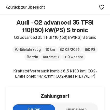
Zurück zur Übersicht
Audi - Q2 advanced 35 TFSI
110(150) kW(PS) S tronic
Q2 advanced 35 TFSI 110(150) kW(PS) S tronic
Aktion
Vorführfahrzeug
10 km
EZ 02/2026
150 PS
Benzin
Automatik
+ 9 weitere
Kraftstoffverbrauch komb.: 6,5 l/100 km; CO2-
Emissionen: 147 g/km; CO2-Klasse: E (WLTP)
Unternehmen
Standorte
Zahlungsart
Karriere
News
Kaufen
Finanzieren