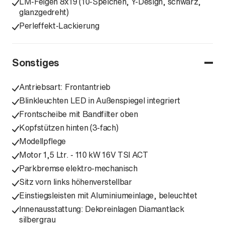
LM-Felgen 8x19 (10-Speichen, Y-Design, schwarz,
glanzgedreht)
Perleffekt-Lackierung
Sonstiges
Antriebsart: Frontantrieb
Blinkleuchten LED in Außenspiegel integriert
Frontscheibe mit Bandfilter oben
Kopfstützen hinten (3-fach)
Modellpflege
Motor 1,5 Ltr. - 110 kW 16V TSI ACT
Parkbremse elektro-mechanisch
Sitz vorn links höhenverstellbar
Einstiegsleisten mit Aluminiumeinlage, beleuchtet
Innenausstattung: Dekoreinlagen Diamantlack
silbergrau