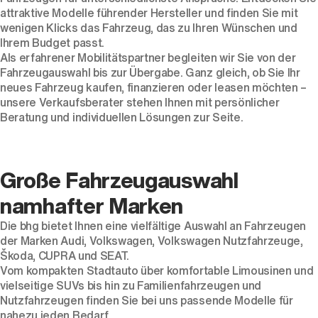
attraktive Modelle führender Hersteller und finden Sie mit
wenigen Klicks das Fahrzeug, das zu Ihren Wünschen und
Ihrem Budget passt.
Als erfahrener Mobilitätspartner begleiten wir Sie von der
Fahrzeugauswahl bis zur Übergabe. Ganz gleich, ob Sie Ihr
neues Fahrzeug kaufen, finanzieren oder leasen möchten –
unsere Verkaufsberater stehen Ihnen mit persönlicher
Beratung und individuellen Lösungen zur Seite.
Der ID. Polo Day
Große Fahrzeugauswahl
Am 5. September
namhafter Marken
Die bhg bietet Ihnen eine vielfältige Auswahl an Fahrzeugen
der Marken
Audi
,
Volkswagen
,
Volkswagen Nutzfahrzeuge
,
Škoda
,
CUPRA
und
SEAT
.
Vom kompakten
Stadtauto
über komfortable
Limousinen
und
vielseitige
SUVs
bis hin zu
Familienfahrzeugen
und
Nutzfahrzeugen
finden Sie bei uns passende Modelle für
nahezu jeden Bedarf.