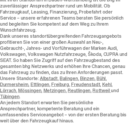
zuverlässiger Ansprechpartner rund um Mobilität. Ob
Fahrzeugkauf, Leasing, Finanzierung, Probefahrt oder
Service – unsere erfahrenen Teams beraten Sie persönlich
und begleiten Sie kompetent auf dem Weg zu Ihrem
Wunschfahrzeug.
Dank unseres standortübergreifenden Fahrzeugangebots
profitieren Sie von einer großen Auswahl an Neu-,
Gebraucht-, Jahres- und Vorführwagen der Marken Audi,
Volkswagen, Volkswagen Nutzfahrzeuge, Škoda, CUPRA und
SEAT. So haben Sie Zugriff auf den Fahrzeugbestand des
gesamten bhg Netzwerks und erhöhen Ihre Chancen, genau
das Fahrzeug zu finden, das zu Ihren Anforderungen passt.
Unsere Standorte:
Albstadt
,
Balingen
,
Binzen
,
Bühl
,
Durmersheim
,
Ettlingen
,
Freiburg
,
Freudenstadt
,
Kehl
,
Lörrach
,
Mössingen
,
Metzingen
,
Reutlingen
,
Rottweil
und
Tübingen
.
An jedem Standort erwarten Sie persönliche
Ansprechpartner, kompetente Beratung und ein
umfassendes Serviceangebot – von der ersten Beratung bis
weit über den Fahrzeugkauf hinaus.