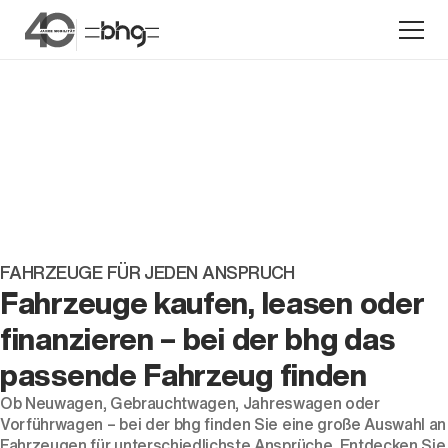
Aktion
FAHRZEUGE FÜR JEDEN ANSPRUCH
Fahrzeuge kaufen, leasen oder
finanzieren – bei der bhg das
Unternehmen
passende Fahrzeug finden
Standorte
Ob
Neuwagen
,
Gebrauchtwagen
,
Jahreswagen
oder
Karriere
Vorführwagen
– bei der bhg finden Sie eine große Auswahl an
News
Fahrzeugen für unterschiedlichste Ansprüche. Entdecken Sie