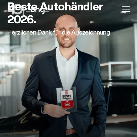
Beste Autohändler
2026.
Herzlichen Dank für die Auszeichnung
Aktion
Unternehmen
Standorte
Karriere
News