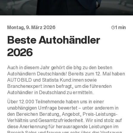
Montag, 9. März 2026
1 min
Beste Autohändler
2026
Der ID. Polo Day
Auch in diesem Jahr gehört die bhg zu den besten
Autohändlern Deutschlands! Bereits zum 12. Mal haben
Am 5. September
AUTO BILD und Statista Kund:innen sowie
Branchenexpert:innen befragt, um die führenden
Autohändler in Deutschland zu ermitteln.
Über 12.000 Teilnehmende haben uns in einer
unabhängigen Umfrage bewertet – unter anderem in
den Bereichen Beratung, Angebot, Preis-Leistungs-
Verhältnis und Gesamtzufriedenheit. Wir sind stolz auf
diese Anerkennung für herausragende Leistungen im
Bereich Sales und freuen uns sehr über das Vertrauen,