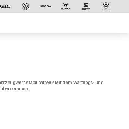
hrzeugwert stabil halten? Mit dem Wartungs- und
en übernommen.
Der ID. Polo Day
Am 5. September