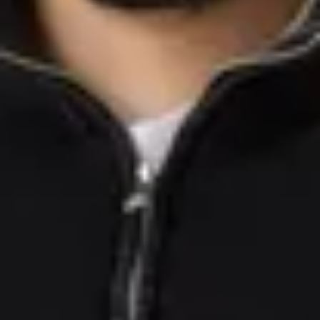
Kontakt speichern
Julian Schirle
Verkäufer Gebrauchtwagen
0761/4902-232
schirle@bhg-mobile.de
Kontakt speichern
Jason Haag
Verkäufer Gebrauchtwagen
0761/4902-227
j.haag@bhg-mobile.de
Kontakt speichern
Service
Sagirtha Srikanthan
Serviceassistentin
s.srikanthan@bhg-mobile.de
Kontakt speichern
Teile und Zubehör