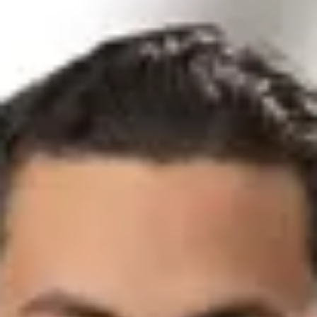
Neue Automobile
Marc Bissert
Verkäufer Nutzfahrzeuge
0761/4902-236
m.bissert@bhg-mobile.de
Kontakt speichern
Frank Richardon
Verkäufer Nutzfahrzeuge
0761/4902-214
richardon@bhg-mobile.de
Kontakt speichern
Elias Jean
Vertriebsassistent
0761/4902-285
jean@bhg-mobile.de
Kontakt speichern
Großkunden