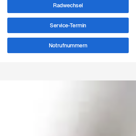
Radwechsel
Service-Termin
Notrufnummern
Unsere Ansprechpartner
Leitung
Dennis Benedetti
Filialleiter Vertrieb
0761/4902-0
d.benedetti@bhg-mobile.de
Kontakt speichern