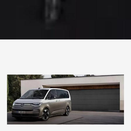
Daniel Ramadani
Teilefachverkäufer
0761/4902-212
d.ramadani@bhg-mobile.de
Kontakt speichern