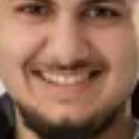
Simon Kabbeck
Vertrieb Großkunden
015140247744
kabbeck@bhg-mobile.de
Kontakt speichern
Süleyman Cigdem
Vertrieb Großkunden
015151106548
Cigdem@bhg-mobile.de
Kontakt speichern
Serco Saliov
Vertriebsassistent Großkunden
07851-892-187
s.saliov@bhg-mobile.de
Kontakt speichern
Gebrauchte Automobile
Jasmin Scherzinger
Verkäuferin Gebrauchtwagen
0761/4902-223
scherzinger@bhg-mobile.de