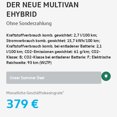
DER NEUE MULTIVAN
D
EHYBRID
I
Ohne Sonderzahlung
10 
Kraftstoffverbrauch komb. gewichtet: 2,7 l/100 km;
Kra
Stromverbrauch komb. gewichtet: 15,7 kWh/100 km;
185
Kraftstoffverbrauch komb. bei entladener Batterie: 2,1
l/100 km; CO2-Emissionen gewichtet: 61 g/km; CO2-
Mon
Klasse: B; CO2-Klasse bei entladener Batterie: F; Elektrische
Reichweite: 93 km (WLTP)
Unser Summer Deal
Monatliche Geschäftsleasingrate¹
379 €