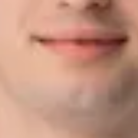
07071/94257-47
papadamakis@bhg-mobile.de
Kontakt speichern
Philipp Armbruster
Leasingabwickler Großkunden
07071/94257-40
p.armbruster@bhg-mobile.de
Kontakt speichern
Service
Karl-Henry Büdefeldt
Serviceberater
07071/94257-26
k.buedefeldt@bhg-mobile.de
Kontakt speichern
Marc Schiedt
Serviceberater
07071/94257-17
m.schiedt@bhg-mobile.de
Kontakt speichern