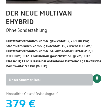
DER NEUE MULTIVAN
D
EHYBRID
I
Ohne Sonderzahlung
10 
Kraftstoffverbrauch komb. gewichtet: 2,7 l/100 km;
Kra
Stromverbrauch komb. gewichtet: 15,7 kWh/100 km;
185
Kraftstoffverbrauch komb. bei entladener Batterie: 2,1
l/100 km; CO2-Emissionen gewichtet: 61 g/km; CO2-
Mon
Klasse: B; CO2-Klasse bei entladener Batterie: F; Elektrische
Reichweite: 93 km (WLTP)
Unser Summer Deal
Monatliche Geschäftsleasingrate¹
379 €