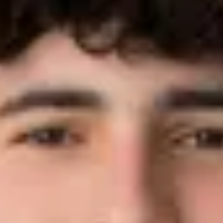
07071/94257-23
lianouridis@bhg-mobile.de
Kontakt speichern
Luca Pett
Vertrieb Großkunden
07071/94257-22
pett@bhg-mobile.de
Kontakt speichern
Julia Kaufmann
Teamleiterin Vertriebsassistenz Großkunden
07071/94257-65
j.kaufmann@bhg-mobile.de
Kontakt speichern
Michael Kießling
Vertriebsassistent Großkunden
07071/94257-51
m.kiessling@bhg-mobile.de
Kontakt speichern
Ilias Papadamakis
Vertriebsassistent Großkunden