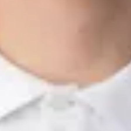
Emre Ayyildiz
Serviceberater
07071/94257-12
e.ayyildiz@bhg-mobile.de
Kontakt speichern
Teile und Zubehör
Ralf Loyek
Teiledienstleiter
07071/94257-30
r.loyek@bhg-mobile.de
Kontakt speichern
Roberto Leone
Teilefachverkäufer
07071/94257-56
r.leone@bhg-mobile.de
Kontakt speichern
Sven Ortinau
Teilefachverkäufer
07071/94257-32
s.ortinau@bhg-mobile.de