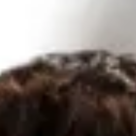
Katharina Krause
Vertriebsassistentin
07071/94257-42
ka.krause@bhg-mobile.de
Kontakt speichern
Großkunden
Jelena Stuhrmann
Vertrieb Großkunden
0151/42268532
j.stuhrmann@bhg-mobile.de
Kontakt speichern
Evi Lorenz
Vertrieb Großkunden
07071/94257-680
e.lorenz@bhg-mobile.de
Kontakt speichern
Panagiota Lianouridis
Vertrieb Großkunden