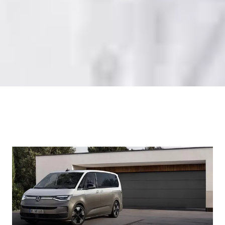
Kontakt speichern
Robin Maier
Teilefachverkäufer
07071/94257-685
r.maier@bhg-mobile.de
Kontakt speichern